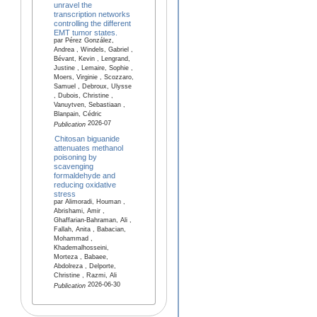
unravel the
transcription networks
controlling the different
EMT tumor states.
par Pérez González,
Andrea , Windels, Gabriel ,
Bévant, Kevin , Lengrand,
Justine , Lemaire, Sophie ,
Moers, Virginie , Scozzaro,
Samuel , Debroux, Ulysse
, Dubois, Christine ,
Vanuytven, Sebastiaan ,
Blanpain, Cédric
2026-07
Publication
Chitosan biguanide
attenuates methanol
poisoning by
scavenging
formaldehyde and
reducing oxidative
stress
par Alimoradi, Houman ,
Abrishami, Amir ,
Ghaffarian-Bahraman, Ali ,
Fallah, Anita , Babacian,
Mohammad ,
Khademalhosseini,
Morteza , Babaee,
Abdolreza , Delporte,
Christine , Razmi, Ali
2026-06-30
Publication