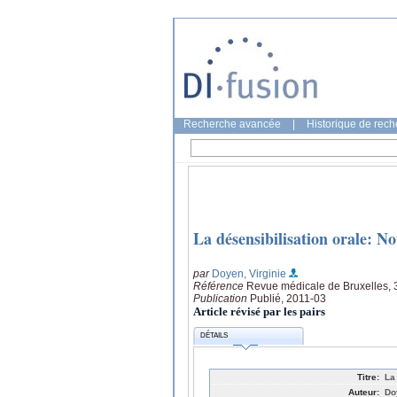
Recherche avancée
|
Historique de rec
La désensibilisation orale: N
par
Doyen, Virginie
Référence
Revue médicale de Bruxelles, 3
Publication
Publié, 2011-03
Article révisé par les pairs
DÉTAILS
Titre:
La
Auteur:
Do