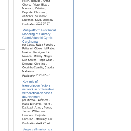
Hsieh, Ricardo , Arana-
Chavez, Victor Elias ,
Massoco, Cristina ,
Delporte, Christine ,
Ab’Saber, Alexandre ,
Lourenço, Silvia Vanessa
2026-07-27
Publication
Multiplatform Preclinical
Modeling of Salivary
Gland Adenoid Cystic
Carcinoma
par Costa, Raisa Ferreira ,
Pelissari, Cibele , M'Rabet,
Nasiha , Rodrigues Lé,
Nayana , Bolaky, Nargis ,
Dos Santos, Tiago Góss ,
Delporte, Christine ,
Coutinho-Camillo, Cláudia
Malheiros
2026-07-27
Publication
Key role of
transcription factors
network in proliferative
vitreoretinal diseases
development
par Duveau, Clément ,
Raiss El Harrak, Yosra ,
Datlibagi, Azine , Perret,
Jason , Willermain,
Francois , Delporte,
Christine , Motulsky, Elie
2026-07-02
Publication
Single cell multiomics