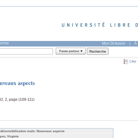
herche
Mon DI-fusion
|
À 
Passe-partout
Citer
ouveaux aspects
2, 2, page (109-111)
 désensibilisation orale: Nouveaux aspects
yen, Virginie