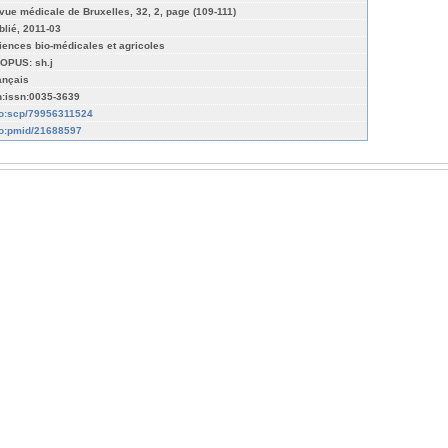
vue médicale de Bruxelles, 32, 2, page (109-111)
blié, 2011-03
iences bio-médicales et agricoles
OPUS: sh.j
ançais
n:issn:0035-3639
fo:scp/79956311524
fo:pmid/21688597