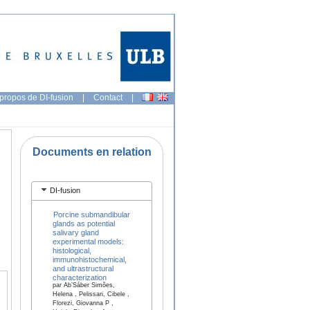
propos de DI-fusion
|
Contact
|
Documents en relation
DI-fusion
Porcine submandibular
glands as potential
salivary gland
experimental models:
histological,
immunohistochemical,
and ultrastructural
characterization
par Ab’Sáber Simões,
Helena , Pelissari, Cibele ,
Florezi, Giovanna P ,