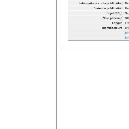
Informations sur la publication:
Re
Statut de publication:
Pu
Sujet CREF:
Sc
Note générale:
SC
Langue:
Fr
Identificateurs:
ur
in
in