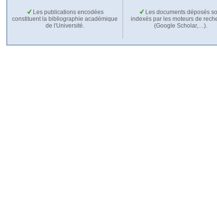
Les publications encodées
Les documents déposés so
constituent la bibliographie académique
indexés par les moteurs de rech
de l'Université.
(Google Scholar,…).