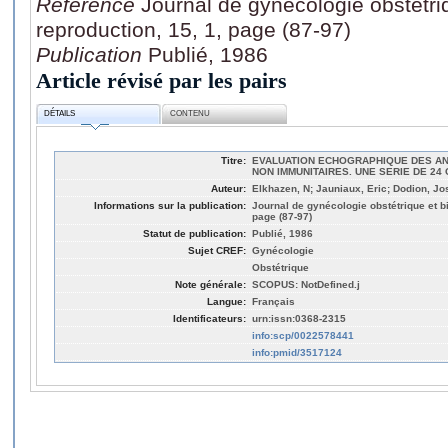
Référence
Journal de gynécologie obstétriq
reproduction, 15, 1, page (87-97)
Publication
Publié, 1986
Article révisé par les pairs
DÉTAILS
CONTENU
Titre:
EVALUATION ECHOGRAPHIQUE DES A
NON IMMUNITAIRES. UNE SERIE DE 24
Auteur:
Elkhazen, N; Jauniaux, Eric; Dodion, Jo
Informations sur la publication:
Journal de gynécologie obstétrique et bi
page (87-97)
Statut de publication:
Publié, 1986
Sujet CREF:
Gynécologie
Obstétrique
Note générale:
SCOPUS: NotDefined.j
Langue:
Français
Identificateurs:
urn:issn:0368-2315
info:scp/0022578441
info:pmid/3517124