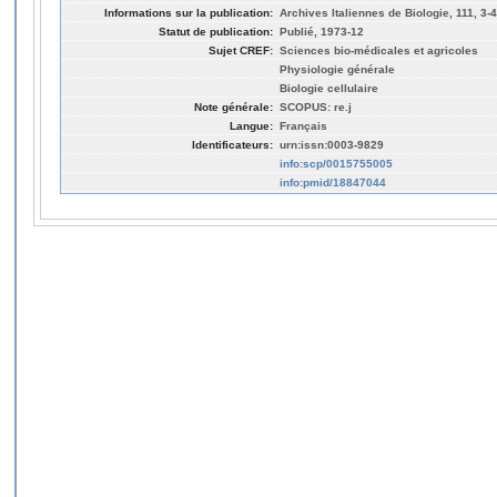
Informations sur la publication:
Archives Italiennes de Biologie, 111, 3-
Statut de publication:
Publié, 1973-12
Sujet CREF:
Sciences bio-médicales et agricoles
Physiologie générale
Biologie cellulaire
Note générale:
SCOPUS: re.j
Langue:
Français
Identificateurs:
urn:issn:0003-9829
info:scp/0015755005
info:pmid/18847044