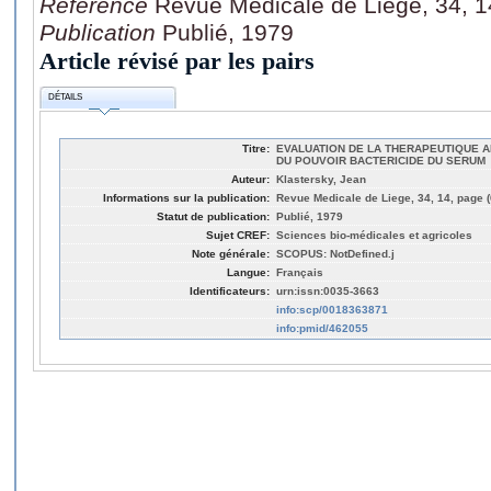
Référence
Revue Medicale de Liege, 34, 1
Publication
Publié, 1979
Article révisé par les pairs
DÉTAILS
Titre:
EVALUATION DE LA THERAPEUTIQUE A
DU POUVOIR BACTERICIDE DU SERUM
Auteur:
Klastersky, Jean
Informations sur la publication:
Revue Medicale de Liege, 34, 14, page 
Statut de publication:
Publié, 1979
Sujet CREF:
Sciences bio-médicales et agricoles
Note générale:
SCOPUS: NotDefined.j
Langue:
Français
Identificateurs:
urn:issn:0035-3663
info:scp/0018363871
info:pmid/462055