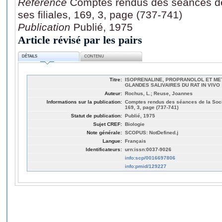
Référence
Comptes rendus des séances de 
ses filiales, 169, 3, page (737-741)
Publication
Publié, 1975
Article révisé par les pairs
DÉTAILS
CONTENU
Titre:
ISOPRENALINE, PROPRANOLOL ET M
GLANDES SALIVAIRES DU RAT IN VIVO
Auteur:
Rochus, L.; Reuse, Joannes
Informations sur la publication:
Comptes rendus des séances de la Sociét
169, 3, page (737-741)
Statut de publication:
Publié, 1975
Sujet CREF:
Biologie
Note générale:
SCOPUS: NotDefined.j
Langue:
Français
Identificateurs:
urn:issn:0037-9026
info:scp/0016697806
info:pmid/129227