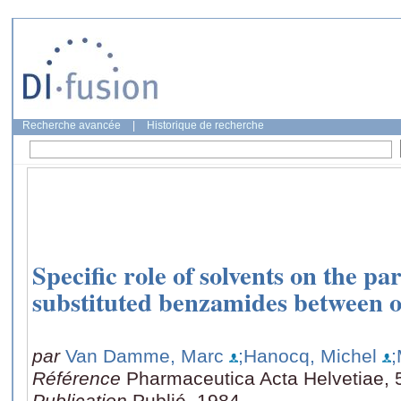
Recherche avancée
|
Historique de recherche
Specific role of solvents on the pa
substituted benzamides between o
par
Van Damme, Marc
;Hanocq, Michel
;
Référence
Pharmaceutica Acta Helvetiae, 
Publication
Publié, 1984