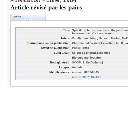
Article révisé par les pairs
DÉTAILS
Titre:
Specific role of solvents on the partiti
between octan-1-ol and water
Auteur:
Van Damme, Marc; Hanocq, Michel; Moll
Informations sur la publication:
Pharmaceutica Acta Helvetiae, 59, 8, pa
Statut de publication:
Publié, 1984
Sujet CREF:
Sciences pharmaceutiques
Biologie moléculaire
Note générale:
SCOPUS: NotDefined.j
Langue:
Anglais
Identificateurs:
urn:issn:0031-6865
info:scp/0021167107