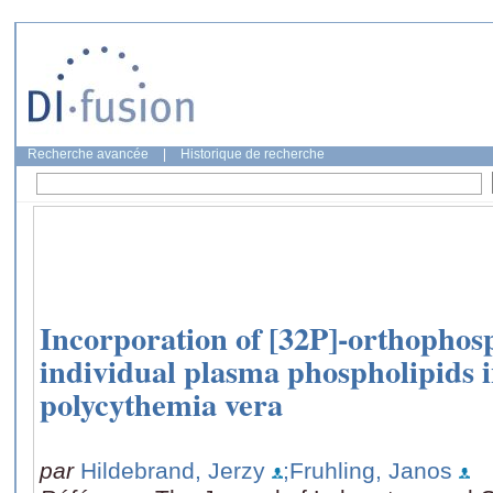
Recherche avancée
|
Historique de recherche
Incorporation of [32P]-orthophosp
individual plasma phospholipids i
polycythemia vera
par
Hildebrand, Jerzy
;Fruhling, Janos