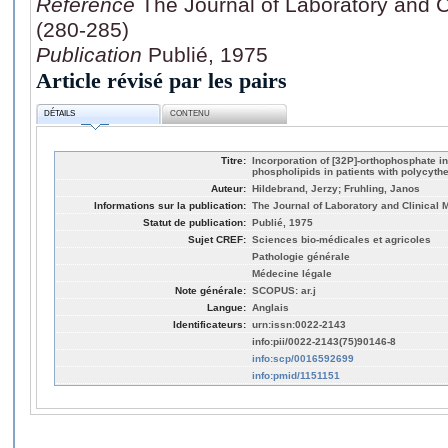
Référence
The Journal of Laboratory and C
(280-285)
Publication
Publié, 1975
Article révisé par les pairs
DÉTAILS
CONTENU
Titre:
Incorporation of [32P]-orthophosphate in
phospholipids in patients with polycyth
Auteur:
Hildebrand, Jerzy; Fruhling, Janos
Informations sur la publication:
The Journal of Laboratory and Clinical M
Statut de publication:
Publié, 1975
Sujet CREF:
Sciences bio-médicales et agricoles
Pathologie générale
Médecine légale
Note générale:
SCOPUS: ar.j
Langue:
Anglais
Identificateurs:
urn:issn:0022-2143
info:pii/0022-2143(75)90146-8
info:scp/0016592699
info:pmid/1151151