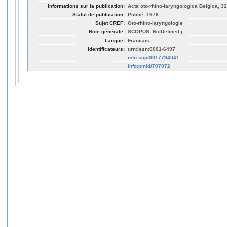
Informations sur la publication:
Acta oto-rhino-laryngologica Belgica, 32
Statut de publication:
Publié, 1978
Sujet CREF:
Oto-rhino-laryngologie
Note générale:
SCOPUS: NotDefined.j
Langue:
Français
Identificateurs:
urn:issn:0001-6497
info:scp/0017794041
info:pmid/707072