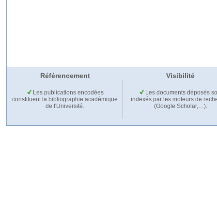
Référencement
Visibilité
Les publications encodées
Les documents déposés so
constituent la bibliographie académique
indexés par les moteurs de rech
de l'Université.
(Google Scholar,…).