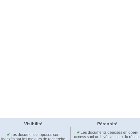
Visibilité
Pérennité
Les documents déposés en open-
Les documents déposés sont
access sont archivés au sein du résea
indexés par les moteurs de recherche