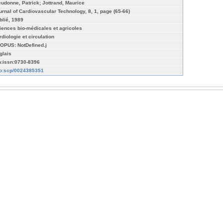
eudonne, Patrick; Jottrand, Maurice
urnal of Cardiovascular Technology, 8, 1, page (65-66)
blié, 1989
iences bio-médicales et agricoles
rdiologie et circulation
OPUS: NotDefined.j
glais
n:issn:0730-8396
fo:scp/0024385351