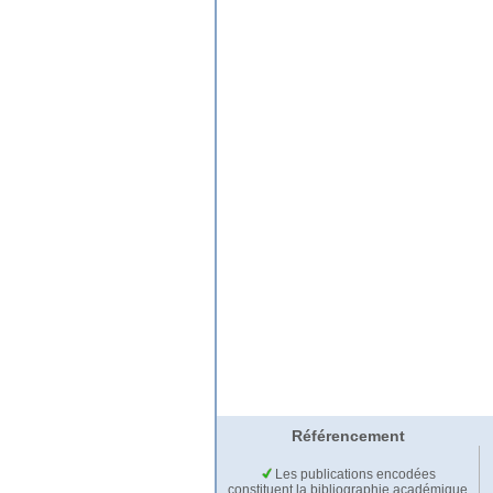
Référencement
Les publications encodées
constituent la bibliographie académique