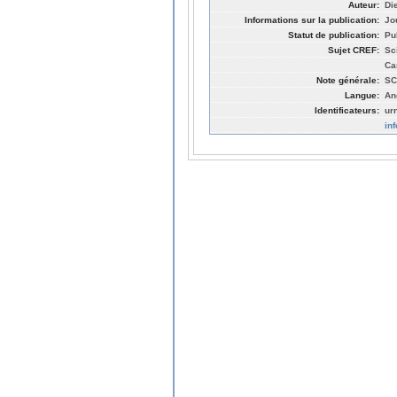
Auteur:
Di
Informations sur la publication:
Jo
Statut de publication:
Pu
Sujet CREF:
Sc
Ca
Note générale:
SC
Langue:
An
Identificateurs:
ur
in