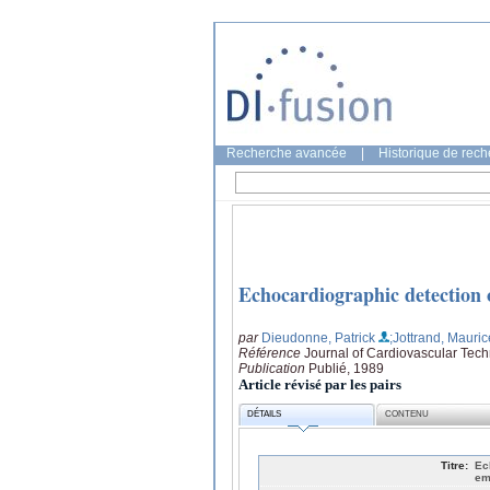
Recherche avancée
|
Historique de rec
Echocardiographic detection 
par
Dieudonne, Patrick
;Jottrand, Mauric
Référence
Journal of Cardiovascular Tech
Publication
Publié, 1989
Article révisé par les pairs
DÉTAILS
CONTENU
Titre:
Ec
em