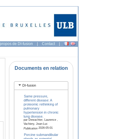
propos de DI-fusion
|
Contact
|
Documents en relation
DI-fusion
Same pressure,
different disease: A
proteomic rethinking of
pulmonary
hypertension in chronic
lung disease.
par Dewachter, Laurence ,
Vachiery, Jean-Luc
2026-05-01
Publication
Porcine submandibular
glands as potential