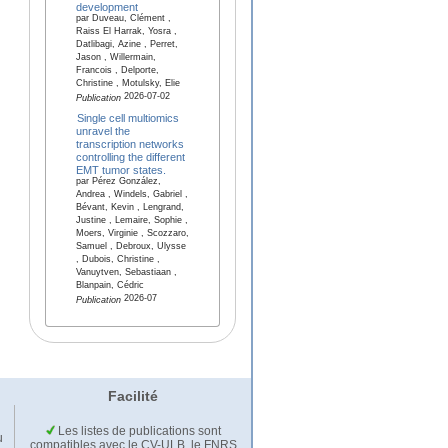
development
par Duveau, Clément ,
Raiss El Harrak, Yosra ,
Datlibagi, Azine , Perret,
Jason , Willermain,
Francois , Delporte,
Christine , Motulsky, Elie
2026-07-02
Publication
Single cell multiomics
unravel the
transcription networks
controlling the different
EMT tumor states.
par Pérez González,
Andrea , Windels, Gabriel ,
Bévant, Kevin , Lengrand,
Justine , Lemaire, Sophie ,
Moers, Virginie , Scozzaro,
Samuel , Debroux, Ulysse
, Dubois, Christine ,
Vanuytven, Sebastiaan ,
Blanpain, Cédric
2026-07
Publication
Facilité
Les listes de publications sont
u
compatibles avec le CV-ULB, le FNRS