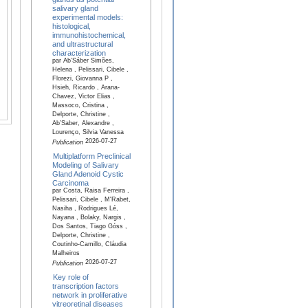
salivary gland
experimental models:
histological,
immunohistochemical,
and ultrastructural
characterization
par Ab’Sáber Simões,
Helena , Pelissari, Cibele ,
Florezi, Giovanna P ,
Hsieh, Ricardo , Arana-
Chavez, Victor Elias ,
Massoco, Cristina ,
Delporte, Christine ,
Ab’Saber, Alexandre ,
Lourenço, Silvia Vanessa
2026-07-27
Publication
Multiplatform Preclinical
Modeling of Salivary
Gland Adenoid Cystic
Carcinoma
par Costa, Raisa Ferreira ,
Pelissari, Cibele , M'Rabet,
Nasiha , Rodrigues Lé,
Nayana , Bolaky, Nargis ,
Dos Santos, Tiago Góss ,
Delporte, Christine ,
Coutinho-Camillo, Cláudia
Malheiros
2026-07-27
Publication
Key role of
transcription factors
network in proliferative
vitreoretinal diseases