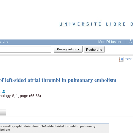
herche
Mon DI-fusion
|
À 
Passe-partout
Citer
of left-sided atrial thrombi in pulmonary embolism
e
nology, 8, 1, page (65-66)
hocardiographic detection of left-sided atrial thrombi in pulmonary
bolism