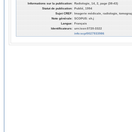
Informations sur la publication:
Radiologie, 14, 2, page (38-43)
Statut de publication:
Publié, 1994
Sujet CREF:
Imagerie médicale, radiologie, tomogra
Note générale:
SCOPUS: sh.j
Langue:
Français
Identificateurs:
urn:issn:0720-3322
info:scp/0027933986