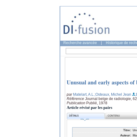
Recherche avancée
|
Historique de rec
Unusual and early aspects of 
par
Matelart, A.L.
;Osteaux, Michel Jean
;
Référence
Journal belge de radiologie, 62
Publication
Publié, 1978
Article révisé par les pairs
DÉTAILS
CONTENU
Titre:
Un
Auteur:
Ma