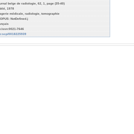
urnal belge de radiologie, 62, 1, page (35-40)
blié, 1978
agerie médicale, radiologie, tomographie
OPUS: NotDefined.j
ançais
n:issn:0021-7646
fo:scp/0018225939