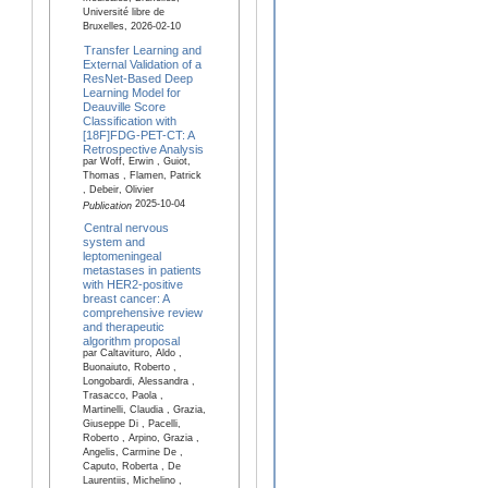
Université libre de
Bruxelles, 2026-02-10
Transfer Learning and
External Validation of a
ResNet-Based Deep
Learning Model for
Deauville Score
Classification with
[18F]FDG-PET-CT: A
Retrospective Analysis
par Woff, Erwin , Guiot,
Thomas , Flamen, Patrick
, Debeir, Olivier
2025-10-04
Publication
Central nervous
system and
leptomeningeal
metastases in patients
with HER2-positive
breast cancer: A
comprehensive review
and therapeutic
algorithm proposal
par Caltavituro, Aldo ,
Buonaiuto, Roberto ,
Longobardi, Alessandra ,
Trasacco, Paola ,
Martinelli, Claudia , Grazia,
Giuseppe Di , Pacelli,
Roberto , Arpino, Grazia ,
Angelis, Carmine De ,
Caputo, Roberta , De
Laurentiis, Michelino ,