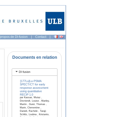
propos de DI-fusion
|
Contact
|
Documents en relation
DI-fusion
[177Lu]Lu-PSMA
SPECT/CT for early
response assessment
using quantitative
RECIP 1.0
par Kassas, Mutaz ,
Devriendt, Louise , Manley,
Martin , Guiot, Thomas ,
Marin, Clementine ,
Danieli, Rachele , Taraji-
Schiltz, Loubna , Kristanto,