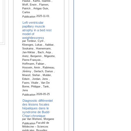
Paulus , Karfis, Ioannis ,
Woff, Erwin , Flamen,
Patrick , Artigas Guix,
Carlos
2025-11-01
Publication
Left ventricular
papillary muscle
atrophy in a bed rest
model of
weightlessness
par Tordeur, Cyril ,
Kloesges, Lukas , Aabbar,
Soukaina , Hoenemann,
Jan-Niklas , Bach, Anja ,
Aretz, Benjamin , Migeotte,
Pierre-François ,
Hoffmann, Fabian ,
Hossein, Amin , Rabineau,
Jérémy , Gerlach, Darius ,
Moestl, Stefan , Mulder,
Edwin , Jordan, Jens ,
Faoro, Vitalie , Van De
Borne, Philippe , Tank,
Jens
2026-05-25
Publication
Diagnostic différentiel
des lésions focales
hépatiques dans le
syndrome de Budd-
Chiari chronique
par Van Wettere, Morgane
Faculté de
Publication
Médecine – Sciences
médicales, Bruxelles,