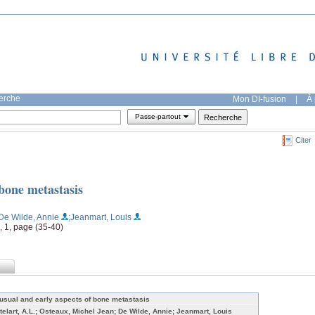
herche
Mon DI-fusion
|
À 
Passe-partout
Citer
bone metastasis
De Wilde, Annie
;Jeanmart, Louis
, 1, page (35-40)
usual and early aspects of bone metastasis
telart, A.L.; Osteaux, Michel Jean; De Wilde, Annie; Jeanmart, Louis