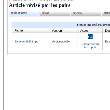
Article révisé par les pairs
ACCÈS EN LIGNE
DÉTAILS
CONTENU
STATI
Fichier importé d'Elsevier
Fichier
Version
Accès
Des
Elsevier 185724.pdf
Version publiée
Els
Demander un
tiré à part