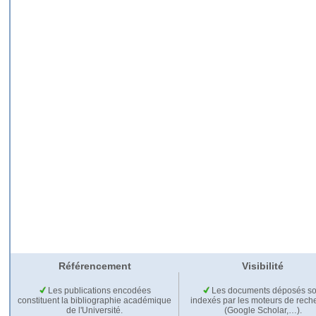
Référencement
Visibilité
Les publications encodées
Les documents déposés so
constituent la bibliographie académique
indexés par les moteurs de rech
de l'Université.
(Google Scholar,…).