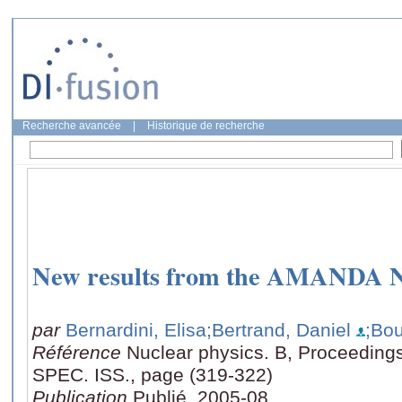
Recherche avancée
|
Historique de recherche
New results from the AMANDA Ne
par
Bernardini, Elisa
;Bertrand, Daniel
;Bo
Référence
Nuclear physics. B, Proceeding
SPEC. ISS., page (319-322)
Publication
Publié, 2005-08