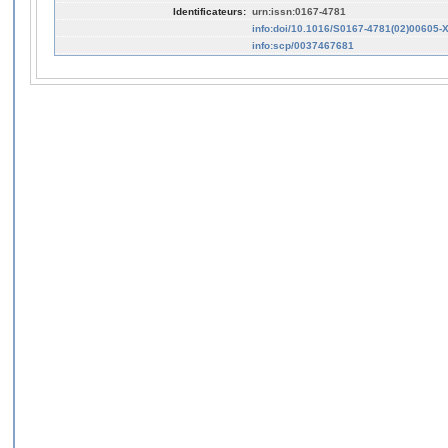
Identificateurs:
urn:issn:0167-4781
info:doi/10.1016/S0167-4781(02)00605-
info:scp/0037467681