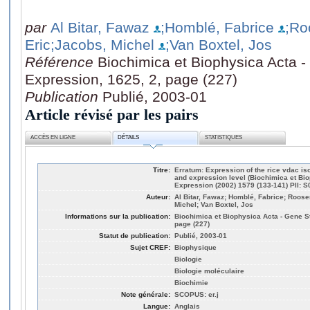
par
Al Bitar, Fawaz
;Homblé, Fabrice
;Ro
Eric
;Jacobs, Michel
;Van Boxtel, Jos
Référence
Biochimica et Biophysica Acta -
Expression, 1625, 2, page (227)
Publication
Publié, 2003-01
Article révisé par les pairs
ACCÈS EN LIGNE
DÉTAILS
STATISTIQUES
Titre:
Erratum: Expression of the rice vdac is
and expression level (Biochimica et Bi
Expression (2002) 1579 (133-141) PII:
Auteur:
Al Bitar, Fawaz; Homblé, Fabrice; Roos
Michel; Van Boxtel, Jos
Informations sur la publication:
Biochimica et Biophysica Acta - Gene S
page (227)
Statut de publication:
Publié, 2003-01
Sujet CREF:
Biophysique
Biologie
Biologie moléculaire
Biochimie
Note générale:
SCOPUS: er.j
Langue:
Anglais