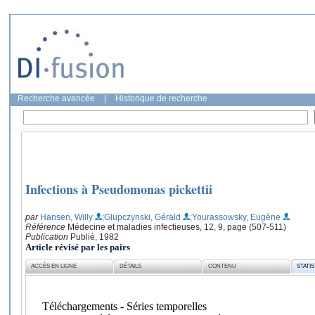
Recherche avancée
|
Historique de recherche
Infections à Pseudomonas pickettii
par
Hansen, Willy
;Glupczynski, Gérald
;Yourassowsky, Eugène
Référence
Médecine et maladies infectieuses, 12, 9, page (507-511)
Publication
Publié, 1982
Article révisé par les pairs
ACCÈS EN LIGNE
DÉTAILS
CONTENU
STATI