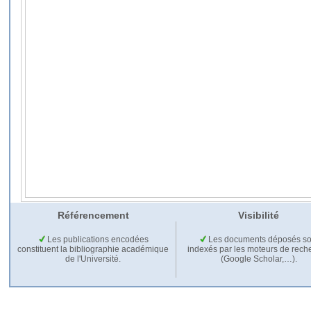
Référencement
Visibilité
Les publications encodées
Les documents déposés so
constituent la bibliographie académique
indexés par les moteurs de rech
de l'Université.
(Google Scholar,…).