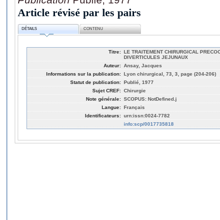
Article révisé par les pairs
DÉTAILS
CONTENU
Titre:
LE TRAITEMENT CHIRURGICAL PRECO
DIVERTICULES JEJUNAUX
Auteur:
Ansay, Jacques
Informations sur la publication:
Lyon chirurgical, 73, 3, page (204-206)
Statut de publication:
Publié, 1977
Sujet CREF:
Chirurgie
Note générale:
SCOPUS: NotDefined.j
Langue:
Français
Identificateurs:
urn:issn:0024-7782
info:scp/0017735818