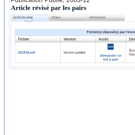
Article révisé par les pairs
ACCÈS EN LIGNE
DÉTAILS
STATISTIQUES
Fichier(s) déposé(s) par l'enc
Fichier
Version
Accès
Des
Œuv
201839.pdf
Version publiée
l'œ
Demander un
tiré à part