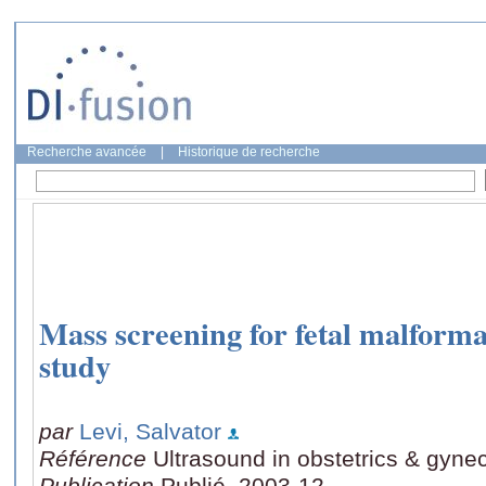
Recherche avancée
|
Historique de recherche
Mass screening for fetal malform
study
par
Levi, Salvator
Référence
Ultrasound in obstetrics & gyne
Publication
Publié, 2003-12