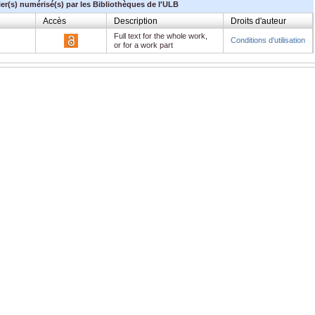
ier(s) numérisé(s) par les Bibliothèques de l'ULB
Accès
Description
Droits d'auteur
Full text for the whole work,
Conditions d'utilisation
or for a work part