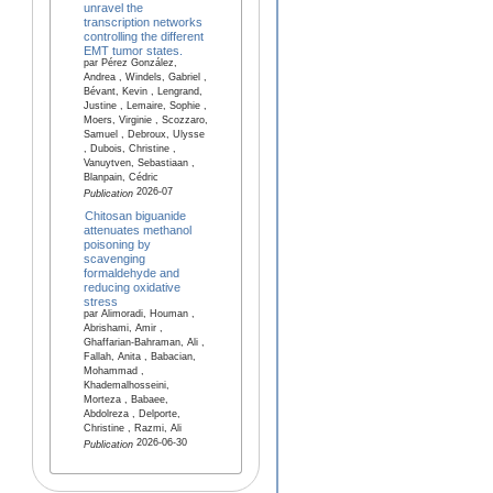
unravel the
transcription networks
controlling the different
EMT tumor states.
par Pérez González,
Andrea , Windels, Gabriel ,
Bévant, Kevin , Lengrand,
Justine , Lemaire, Sophie ,
Moers, Virginie , Scozzaro,
Samuel , Debroux, Ulysse
, Dubois, Christine ,
Vanuytven, Sebastiaan ,
Blanpain, Cédric
2026-07
Publication
Chitosan biguanide
attenuates methanol
poisoning by
scavenging
formaldehyde and
reducing oxidative
stress
par Alimoradi, Houman ,
Abrishami, Amir ,
Ghaffarian-Bahraman, Ali ,
Fallah, Anita , Babacian,
Mohammad ,
Khademalhosseini,
Morteza , Babaee,
Abdolreza , Delporte,
Christine , Razmi, Ali
2026-06-30
Publication