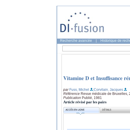
Recherche avancée
|
Historique de rec
Vitamine D et Insuffisance ré
par
Fuss, Michel
;Corvilain, Jacques
Référence
Revue médicale de Bruxelles, 2
Publication
Publié, 1981
Article révisé par les pairs
ACCÈS EN LIGNE
DÉTAILS