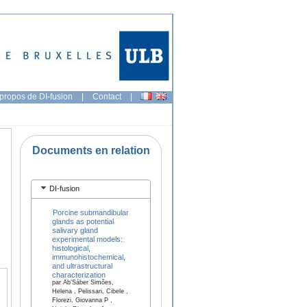
propos de DI-fusion
|
Contact
|
Documents en relation
DI-fusion
Porcine submandibular
glands as potential
salivary gland
experimental models:
histological,
immunohistochemical,
and ultrastructural
characterization
par Ab’Sáber Simões,
Helena , Pelissari, Cibele ,
Florezi, Giovanna P ,