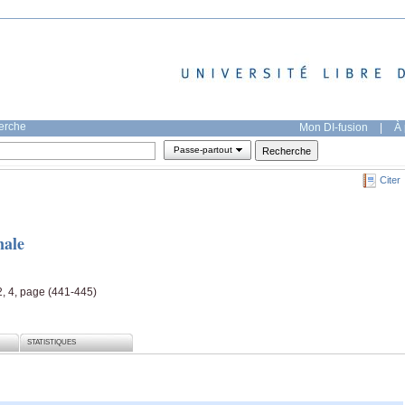
herche
Mon DI-fusion
|
À 
Passe-partout
Citer
nale
, 4, page (441-445)
STATISTIQUES