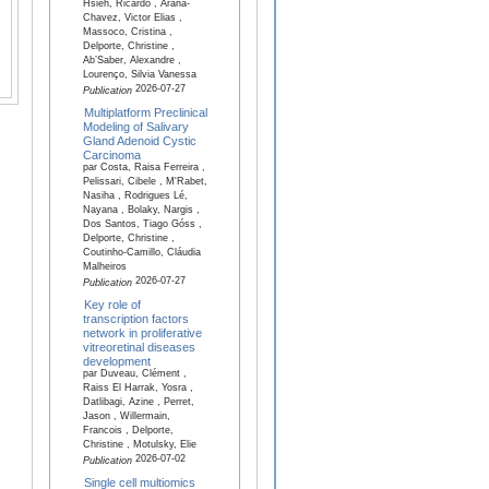
Hsieh, Ricardo , Arana-
Chavez, Victor Elias ,
Massoco, Cristina ,
Delporte, Christine ,
Ab’Saber, Alexandre ,
Lourenço, Silvia Vanessa
2026-07-27
Publication
Multiplatform Preclinical
Modeling of Salivary
Gland Adenoid Cystic
Carcinoma
par Costa, Raisa Ferreira ,
Pelissari, Cibele , M'Rabet,
Nasiha , Rodrigues Lé,
Nayana , Bolaky, Nargis ,
Dos Santos, Tiago Góss ,
Delporte, Christine ,
Coutinho-Camillo, Cláudia
Malheiros
2026-07-27
Publication
Key role of
transcription factors
network in proliferative
vitreoretinal diseases
development
par Duveau, Clément ,
Raiss El Harrak, Yosra ,
Datlibagi, Azine , Perret,
Jason , Willermain,
Francois , Delporte,
Christine , Motulsky, Elie
2026-07-02
Publication
Single cell multiomics