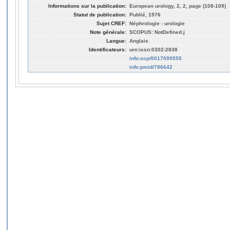
Informations sur la publication:
European urology, 2, 2, page (108-109)
Statut de publication:
Publié, 1976
Sujet CREF:
Néphrologie - urologie
Note générale:
SCOPUS: NotDefined.j
Langue:
Anglais
Identificateurs:
urn:issn:0302-2838
info:scp/0017099555
info:pmid/786642