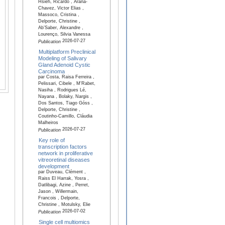
Hsieh, Ricardo , Arana-
Chavez, Victor Elias ,
Massoco, Cristina ,
Delporte, Christine ,
Ab’Saber, Alexandre ,
Lourenço, Silvia Vanessa
2026-07-27
Publication
Multiplatform Preclinical
Modeling of Salivary
Gland Adenoid Cystic
Carcinoma
par Costa, Raisa Ferreira ,
Pelissari, Cibele , M'Rabet,
Nasiha , Rodrigues Lé,
Nayana , Bolaky, Nargis ,
Dos Santos, Tiago Góss ,
Delporte, Christine ,
Coutinho-Camillo, Cláudia
Malheiros
2026-07-27
Publication
Key role of
transcription factors
network in proliferative
vitreoretinal diseases
development
par Duveau, Clément ,
Raiss El Harrak, Yosra ,
Datlibagi, Azine , Perret,
Jason , Willermain,
Francois , Delporte,
Christine , Motulsky, Elie
2026-07-02
Publication
Single cell multiomics