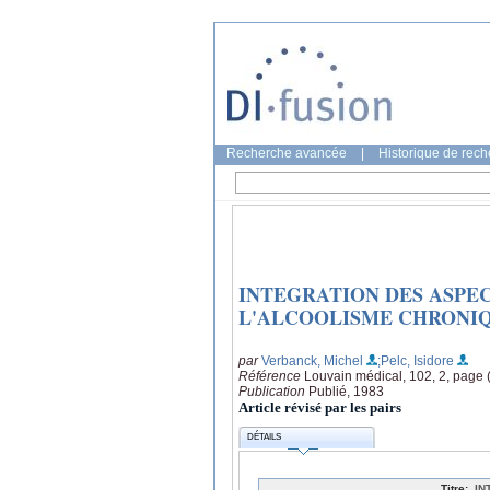
Recherche avancée
|
Historique de rec
INTEGRATION DES ASPE
L'ALCOOLISME CHRONI
par
Verbanck, Michel
;Pelc, Isidore
Référence
Louvain médical, 102, 2, page 
Publication
Publié, 1983
Article révisé par les pairs
DÉTAILS
Titre:
IN