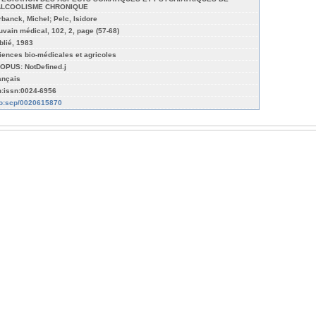
ALCOOLISME CHRONIQUE
rbanck, Michel; Pelc, Isidore
uvain médical, 102, 2, page (57-68)
blié, 1983
iences bio-médicales et agricoles
OPUS: NotDefined.j
ançais
n:issn:0024-6956
fo:scp/0020615870