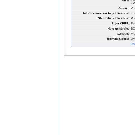
L'
Auteur:
Ve
Informations sur la publication:
Lo
Statut de publication:
Pu
Sujet CREF:
Sc
Note générale:
SC
Langue:
Fr
Identificateurs:
ur
in