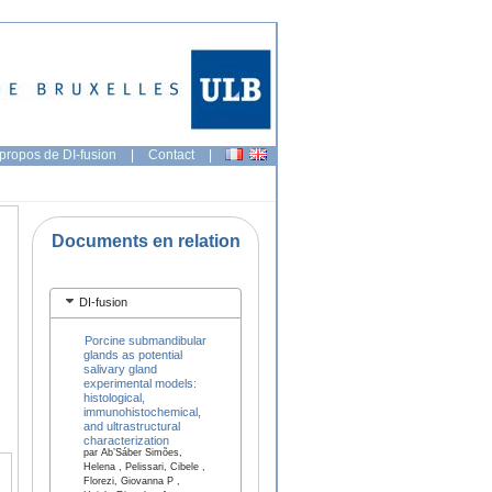
propos de DI-fusion
|
Contact
|
Documents en relation
DI-fusion
Porcine submandibular
glands as potential
salivary gland
experimental models:
histological,
immunohistochemical,
and ultrastructural
characterization
par Ab’Sáber Simões,
Helena , Pelissari, Cibele ,
Florezi, Giovanna P ,