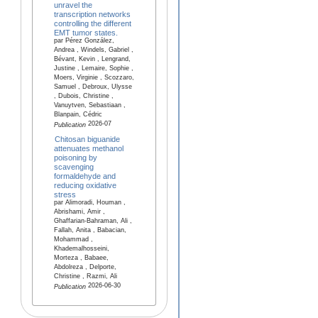
unravel the
transcription networks
controlling the different
EMT tumor states.
par Pérez González,
Andrea , Windels, Gabriel ,
Bévant, Kevin , Lengrand,
Justine , Lemaire, Sophie ,
Moers, Virginie , Scozzaro,
Samuel , Debroux, Ulysse
, Dubois, Christine ,
Vanuytven, Sebastiaan ,
Blanpain, Cédric
2026-07
Publication
Chitosan biguanide
attenuates methanol
poisoning by
scavenging
formaldehyde and
reducing oxidative
stress
par Alimoradi, Houman ,
Abrishami, Amir ,
Ghaffarian-Bahraman, Ali ,
Fallah, Anita , Babacian,
Mohammad ,
Khademalhosseini,
Morteza , Babaee,
Abdolreza , Delporte,
Christine , Razmi, Ali
2026-06-30
Publication