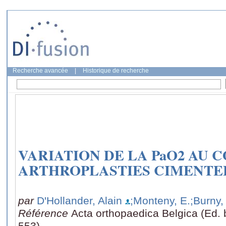
Recherche avancée
|
Historique de recherche
VARIATION DE LA PaO2 AU 
ARTHROPLASTIES CIMENTE
par
D'Hollander, Alain
;Monteny, E.
;Burny,
Référence
Acta orthopaedica Belgica (Ed. b
553)