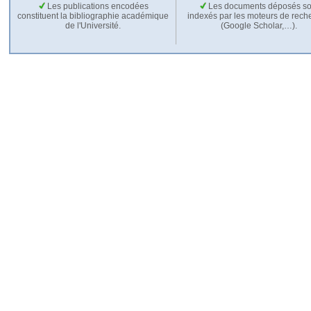
Les publications encodées
Les documents déposés so
constituent la bibliographie académique
indexés par les moteurs de rech
de l'Université.
(Google Scholar,…).