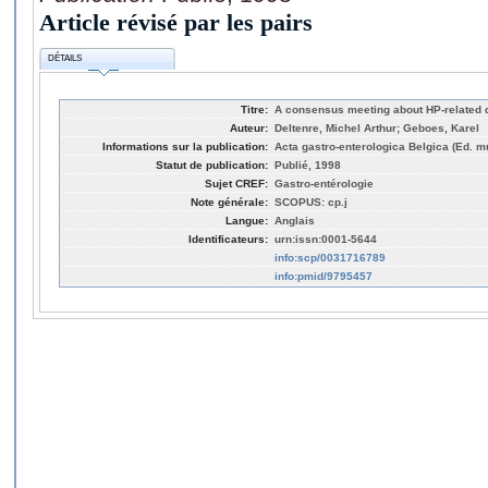
Article révisé par les pairs
DÉTAILS
Titre:
A consensus meeting about HP-related 
Auteur:
Deltenre, Michel Arthur; Geboes, Karel
Informations sur la publication:
Acta gastro-enterologica Belgica (Ed. mul
Statut de publication:
Publié, 1998
Sujet CREF:
Gastro-entérologie
Note générale:
SCOPUS: cp.j
Langue:
Anglais
Identificateurs:
urn:issn:0001-5644
info:scp/0031716789
info:pmid/9795457