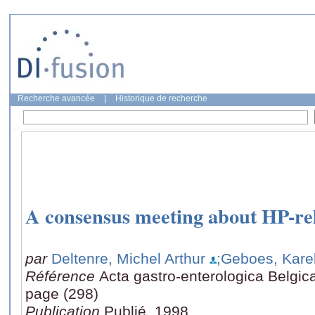
Recherche avancée
|
Historique de recherche
A consensus meeting about HP-rel
par
Deltenre, Michel Arthur
;Geboes, Kare
Référence
Acta gastro-enterologica Belgica 
page (298)
Publication
Publié, 1998