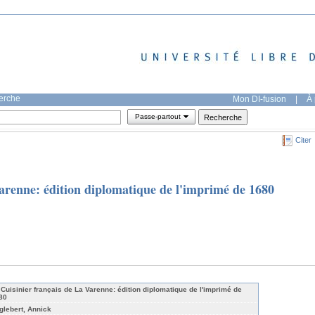
herche
Mon DI-fusion
|
À 
Passe-partout
Citer
Varenne: édition diplomatique de l'imprimé de 1680
 Cuisinier français de La Varenne: édition diplomatique de l'imprimé de
80
glebert, Annick