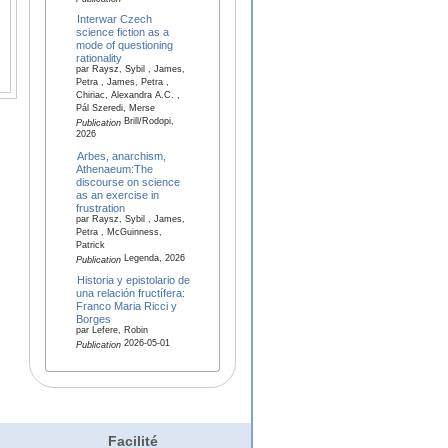
Interwar Czech
science fiction as a
mode of questioning
rationality
par Raysz, Sybil , James,
Petra , James, Petra ,
Chiriac, Alexandra A.C. ,
Pál Szeredi, Merse
Brill/Rodopi,
Publication
2026
Arbes, anarchism,
Athenaeum:The
discourse on science
as an exercise in
frustration
par Raysz, Sybil , James,
Petra , McGuinness,
Patrick
Legenda, 2026
Publication
Historia y epistolario de
una relación fructífera:
Franco Maria Ricci y
Borges
par Lefere, Robin
2026-05-01
Publication
Facilité