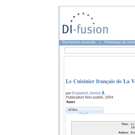
Recherche avancée
|
Historique de rec
Le Cuisinier français de La 
par
Englebert, Annick
Publication
Non publié, 2004
Autre
DÉTAILS
Titre:
Le
16
Auteur:
En