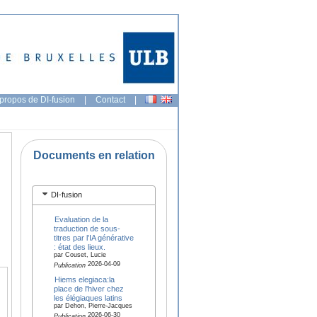
propos de DI-fusion
|
Contact
|
Documents en relation
DI-fusion
Evaluation de la
traduction de sous-
titres par l’IA générative
: état des lieux.
par Couset, Lucie
2026-04-09
Publication
Hiems elegiaca:la
place de l'hiver chez
les élégiaques latins
par Dehon, Pierre-Jacques
2026-06-30
Publication