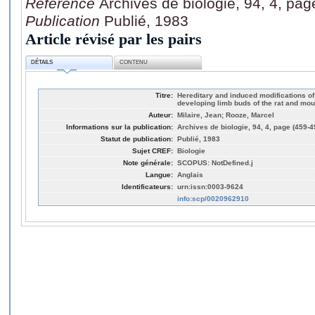
Référence
Archives de biologie, 94, 4, pa
Publication
Publié, 1983
Article révisé par les pairs
DÉTAILS
CONTENU
Titre:
Hereditary and induced modifications of 
developing limb buds of the rat and mo
Auteur:
Milaire, Jean; Rooze, Marcel
Informations sur la publication:
Archives de biologie, 94, 4, page (459-4
Statut de publication:
Publié, 1983
Sujet CREF:
Biologie
Note générale:
SCOPUS: NotDefined.j
Langue:
Anglais
Identificateurs:
urn:issn:0003-9624
info:scp/0020962910