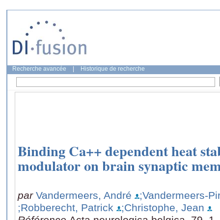
Recherche avancée
|
Historique de recherche
Binding Ca++ dependent heat sta
modulator on brain synaptic me
par
Vandermeers, André
;Vandermeers-Pir
;Robberecht, Patrick
;Christophe, Jean
Référence
Acta neurologica belgica, 79, 1,