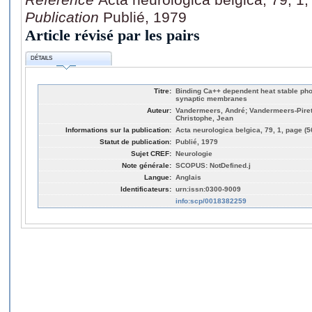
Publication
Publié, 1979
Article révisé par les pairs
DÉTAILS
Titre:
Binding Ca++ dependent heat stable ph
synaptic membranes
Auteur:
Vandermeers, André; Vandermeers-Piret,
Christophe, Jean
Informations sur la publication:
Acta neurologica belgica, 79, 1, page (5
Statut de publication:
Publié, 1979
Sujet CREF:
Neurologie
Note générale:
SCOPUS: NotDefined.j
Langue:
Anglais
Identificateurs:
urn:issn:0300-9009
info:scp/0018382259