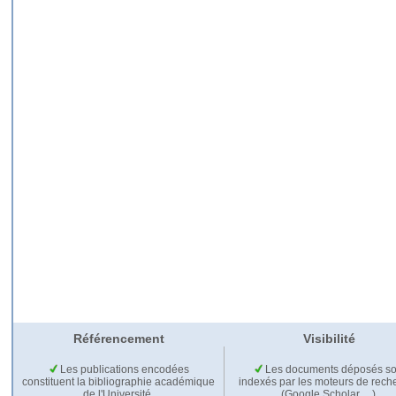
Référencement
Visibilité
Les publications encodées
Les documents déposés so
constituent la bibliographie académique
indexés par les moteurs de rech
de l'Université.
(Google Scholar,…).