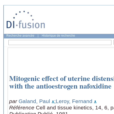
Recherche avancée
|
Historique de recherche
Mitogenic effect of uterine distens
with the antioestrogen nafoxidine
par
Galand, Paul
;Leroy, Fernand
Référence
Cell and tissue kinetics, 14, 6,
Publication
Publié, 1981