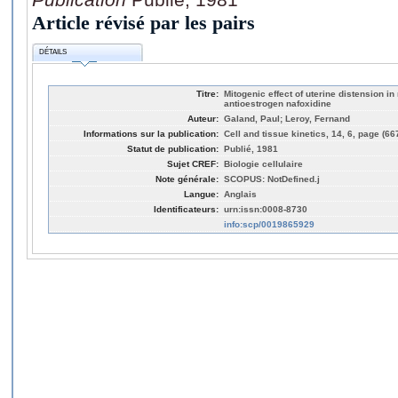
Article révisé par les pairs
DÉTAILS
Titre:
Mitogenic effect of uterine distension in 
antioestrogen nafoxidine
Auteur:
Galand, Paul; Leroy, Fernand
Informations sur la publication:
Cell and tissue kinetics, 14, 6, page (66
Statut de publication:
Publié, 1981
Sujet CREF:
Biologie cellulaire
Note générale:
SCOPUS: NotDefined.j
Langue:
Anglais
Identificateurs:
urn:issn:0008-8730
info:scp/0019865929