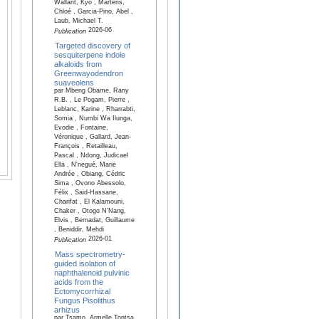
Wallant, Kyo , Martens,
Chloé , Garcia-Pino, Abel ,
Laub, Michael T.
2026-06
Publication
Targeted discovery of
sesquiterpene indole
alkaloids from
Greenwayodendron
suaveolens
par Mbeng Obame, Rany
R.B. , Le Pogam, Pierre ,
Leblanc, Karine , Rharrabti,
Somia , Numbi Wa Ilunga,
Evodie , Fontaine,
Véronique , Gallard, Jean-
François , Retailleau,
Pascal , Ndong, Judicael
Ella , N'negué, Marie
Andrée , Obiang, Cédric
Sima , Ovono Abessolo,
Félix , Said-Hassane,
Charifat , El Kalamouni,
Chaker , Otogo N'Nang,
Elvis , Bernadat, Guillaume
, Beniddir, Mehdi
2026-01
Publication
Mass spectrometry-
guided isolation of
naphthalenoid pulvinic
acids from the
Ectomycorrhizal
Fungus Pisolithus
arhizus
par Tsamo, Armelle Tontsa