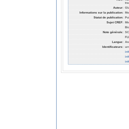
tr
Auteur:
Gl
Informations sur la publication:
Mo
Statut de publication:
Pu
Sujet CREF:
Mi
Bi
Note générale:
SC
FL
Langue:
An
Identificateurs:
ur
in
in
in