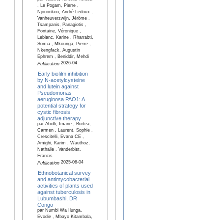
, Le Pogam, Pierre ,
Njouonkou, André Ledoux ,
Vanheuverzwijn, Jérôme ,
Tsampanis, Panagiotis ,
Fontaine, Véronique ,
Leblanc, Karine , Rharrabti,
Somia , Mkounga, Pierre ,
Nkengfack, Augustin
Ephrem , Beniddir, Mehdi
2026-04
Publication
Early biofilm inhibition
by N-acetylcysteine
and lutein against
Pseudomonas
aeruginosa PAO1: A
potential strategy for
cystic fibrosis
adjunctive therapy
par Abidli, Imane , Burtea,
Carmen , Laurent, Sophie ,
Crescitelli, Evana CE ,
Amighi, Karim , Wauthoz,
Nathalie , Vanderbist,
Francis
2025-06-04
Publication
Ethnobotanical survey
and antimycobacterial
activities of plants used
against tuberculosis in
Lubumbashi, DR
Congo
par Numbi Wa Ilunga,
Evodie , Mbayo Kitambala,