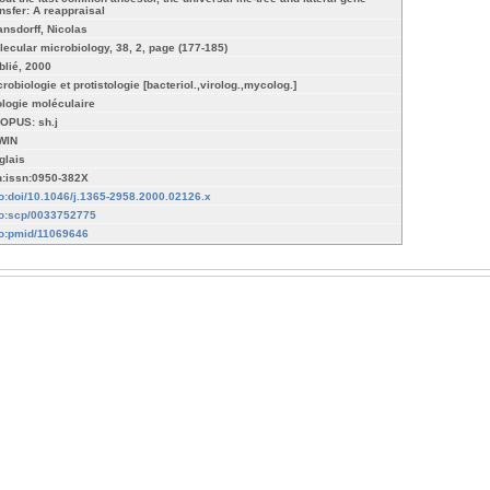
ansfer: A reappraisal
ansdorff, Nicolas
lecular microbiology, 38, 2, page (177-185)
blié, 2000
crobiologie et protistologie [bacteriol.,virolog.,mycolog.]
ologie moléculaire
OPUS: sh.j
WIN
glais
n:issn:0950-382X
fo:doi/10.1046/j.1365-2958.2000.02126.x
fo:scp/0033752775
fo:pmid/11069646