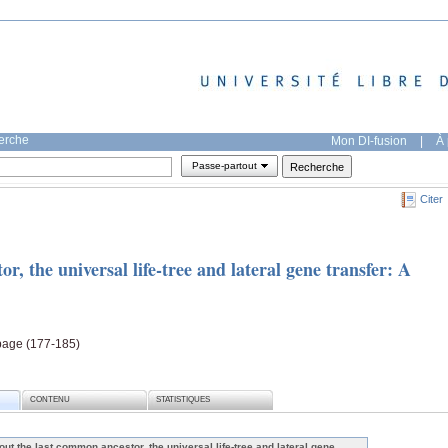
herche
Mon DI-fusion
|
À 
Passe-partout
Citer
, the universal life-tree and lateral gene transfer: A
 page (177-185)
CONTENU
STATISTIQUES
out the last common ancestor, the universal life-tree and lateral gene