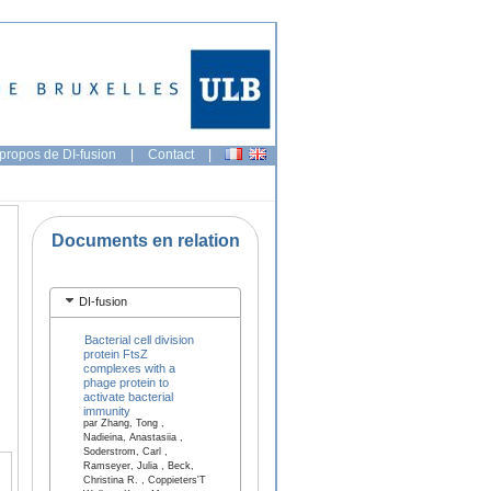
propos de DI-fusion
|
Contact
|
Documents en relation
DI-fusion
Bacterial cell division
protein FtsZ
complexes with a
phage protein to
activate bacterial
immunity
par Zhang, Tong ,
Nadieina, Anastasiia ,
Soderstrom, Carl ,
Ramseyer, Julia , Beck,
Christina R. , Coppieters'T