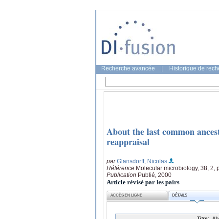
Recherche avancée
|
Historique de rec
About the last common ancestor
reappraisal
par
Glansdorff, Nicolas
Référence
Molecular microbiology, 38, 2,
Publication
Publié, 2000
Article révisé par les pairs
ACCÈS EN LIGNE
DÉTAILS
Titre:
Ab