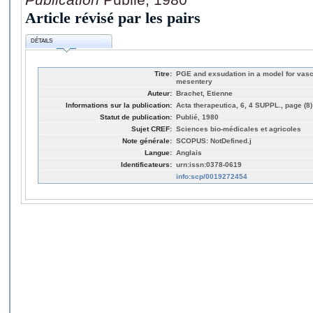
Article révisé par les pairs
DÉTAILS
Titre:
PGE and exsudation in a model for vascu
mesentery
Auteur:
Brachet, Etienne
Informations sur la publication:
Acta therapeutica, 6, 4 SUPPL., page (8)
Statut de publication:
Publié, 1980
Sujet CREF:
Sciences bio-médicales et agricoles
Note générale:
SCOPUS: NotDefined.j
Langue:
Anglais
Identificateurs:
urn:issn:0378-0619
info:scp/0019272454