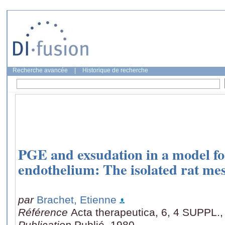
Recherche avancée
|
Historique de recherche
PGE and exsudation in a model fo
endothelium: The isolated rat me
par
Brachet, Etienne
Référence
Acta therapeutica, 6, 4 SUPPL.,
Publication
Publié, 1980