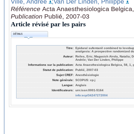
Ville, Andrée
;Van Der Linden, Philippe
Référence
Acta Anaesthesiologica Belgica,
Publication
Publié, 2007-03
Article révisé par les pairs
DÉTAILS
Titre:
Epidural sufentanil combined to levobu
analgesia: A prospective randomized do
Auteur:
Reiles, Eric; Magasich Airola, Natalia; D
Andrée; Van Der Linden, Philippe
Informations sur la publication:
Acta Anaesthesiologica Belgica, 58, 1, 
Statut de publication:
Publié, 2007-03
Sujet CREF:
Anesthésiologie
Note générale:
SCOPUS: cp.j
Langue:
Anglais
Identificateurs:
urn:issn:0001-5164
info:scp/34247272004