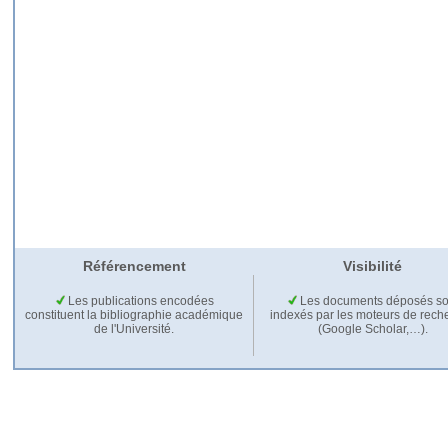
Référencement
Visibilité
Les publications encodées
Les documents déposés so
constituent la bibliographie académique
indexés par les moteurs de rech
de l'Université.
(Google Scholar,…).