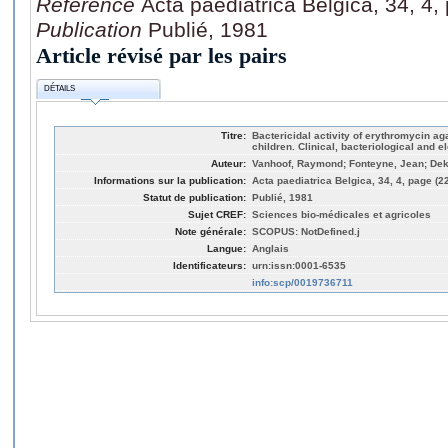
Référence
Acta paediatrica Belgica, 34, 4
Publication
Publié, 1981
Article révisé par les pairs
DÉTAILS
Titre:
Bactericidal activity of erythromycin ag
children. Clinical, bacteriological and 
Auteur:
Vanhoof, Raymond; Fonteyne, Jean; Dek
Informations sur la publication:
Acta paediatrica Belgica, 34, 4, page (2
Statut de publication:
Publié, 1981
Sujet CREF:
Sciences bio-médicales et agricoles
Note générale:
SCOPUS: NotDefined.j
Langue:
Anglais
Identificateurs:
urn:issn:0001-6535
info:scp/0019736711