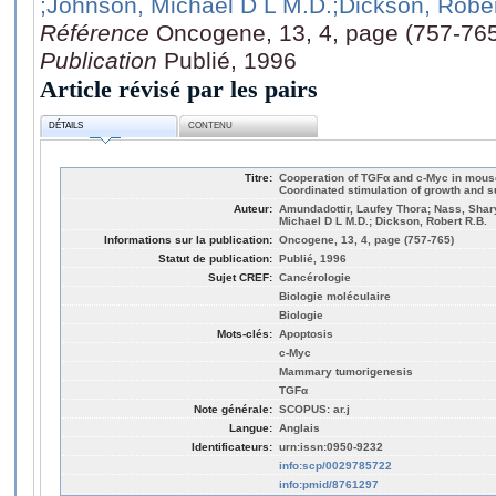
;Johnson, Michael D L M.D.
;Dickson, Rober
Référence
Oncogene, 13, 4, page (757-76
Publication
Publié, 1996
Article révisé par les pairs
DÉTAILS
CONTENU
Titre:
Cooperation of TGFα and c-Myc in mou
Coordinated stimulation of growth and 
Auteur:
Amundadottir, Laufey Thora; Nass, Shar
Michael D L M.D.; Dickson, Robert R.B.
Informations sur la publication:
Oncogene, 13, 4, page (757-765)
Statut de publication:
Publié, 1996
Sujet CREF:
Cancérologie
Biologie moléculaire
Biologie
Mots-clés:
Apoptosis
c-Myc
Mammary tumorigenesis
TGFα
Note générale:
SCOPUS: ar.j
Langue:
Anglais
Identificateurs:
urn:issn:0950-9232
info:scp/0029785722
info:pmid/8761297