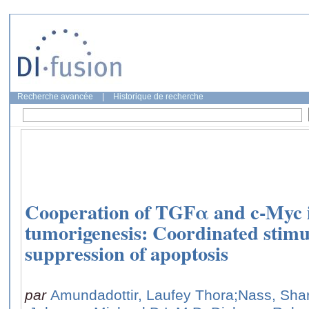
Recherche avancée
|
Historique de recherche
Cooperation of TGFα and c-Myc
tumorigenesis: Coordinated stimu
suppression of apoptosis
par
Amundadottir, Laufey Thora
;Nass, Shar