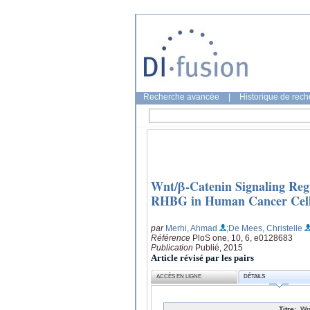
Recherche avancée
|
Historique de rec
Wnt/β-Catenin Signaling Reg
RHBG in Human Cancer Cell
par
Merhi, Ahmad
;De Mees, Christelle
Référence
PloS one, 10, 6, e0128683
Publication
Publié, 2015
Article révisé par les pairs
ACCÈS EN LIGNE
DÉTAILS
Titre:
Wn