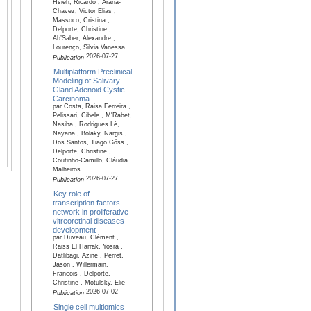
Hsieh, Ricardo , Arana-
Chavez, Victor Elias ,
Massoco, Cristina ,
Delporte, Christine ,
Ab’Saber, Alexandre ,
Lourenço, Silvia Vanessa
2026-07-27
Publication
Multiplatform Preclinical
Modeling of Salivary
Gland Adenoid Cystic
Carcinoma
par Costa, Raisa Ferreira ,
Pelissari, Cibele , M'Rabet,
Nasiha , Rodrigues Lé,
Nayana , Bolaky, Nargis ,
Dos Santos, Tiago Góss ,
Delporte, Christine ,
Coutinho-Camillo, Cláudia
Malheiros
2026-07-27
Publication
Key role of
transcription factors
network in proliferative
vitreoretinal diseases
development
par Duveau, Clément ,
Raiss El Harrak, Yosra ,
Datlibagi, Azine , Perret,
Jason , Willermain,
Francois , Delporte,
Christine , Motulsky, Elie
2026-07-02
Publication
Single cell multiomics