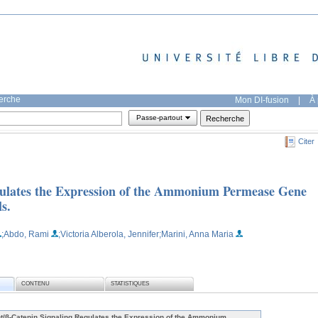
herche
Mon DI-fusion
|
À 
Passe-partout
Citer
ulates the Expression of the Ammonium Permease Gene
s.
;Abdo, Rami
;Victoria Alberola, Jennifer
;Marini, Anna Maria
CONTENU
STATISTIQUES
t/β-Catenin Signaling Regulates the Expression of the Ammonium