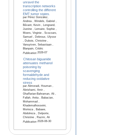
unravel the
transcription networks
controlling the different
EMT tumor states.
par Pérez González,
Andrea , Windels, Gabriel ,
Bévant, Kevin , Lengrand,
Justine , Lemaire, Sophie ,
Moers, Virginie , Scozzaro,
Samuel , Debroux, Ulysse
, Dubois, Christine ,
Vanuytven, Sebastiaan ,
Blanpain, Cédric
2026-07
Publication
Chitosan biguanide
attenuates methanol
poisoning by
scavenging
formaldehyde and
reducing oxidative
stress
par Alimoradi, Houman ,
Abrishami, Amir ,
Ghaffarian-Bahraman, Ali ,
Fallah, Anita , Babacian,
Mohammad ,
Khademalhosseini,
Morteza , Babaee,
Abdolreza , Delporte,
Christine , Razmi, Ali
2026-06-30
Publication