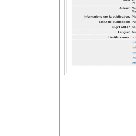
Pe
Auteur:
Me
Ma
Informations sur la publication:
Pl
Statut de publication:
Pu
Sujet CREF:
Sc
Langue:
An
Identificateurs:
ur
in
in
in
in
PM