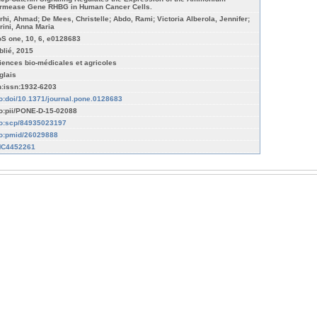
rmease Gene RHBG in Human Cancer Cells.
rhi, Ahmad; De Mees, Christelle; Abdo, Rami; Victoria Alberola, Jennifer;
rini, Anna Maria
oS one, 10, 6, e0128683
blié, 2015
iences bio-médicales et agricoles
glais
n:issn:1932-6203
fo:doi/10.1371/journal.pone.0128683
fo:pii/PONE-D-15-02088
fo:scp/84935023197
fo:pmid/26029888
C4452261