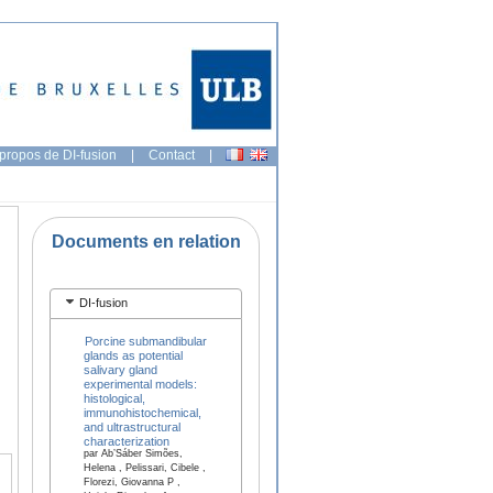
propos de DI-fusion
|
Contact
|
Documents en relation
DI-fusion
Porcine submandibular
glands as potential
salivary gland
experimental models:
histological,
immunohistochemical,
and ultrastructural
characterization
par Ab’Sáber Simões,
Helena , Pelissari, Cibele ,
Florezi, Giovanna P ,