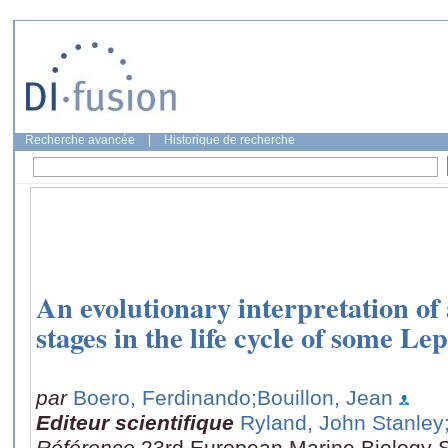
Recherche avancée
|
Historique de recherche
An evolutionary interpretation o
stages in the life cycle of some L
par
Boero, Ferdinando
;Bouillon, Jean
Editeur scientifique
Ryland, John Stanley
Référence
23rd European Marine Biology 