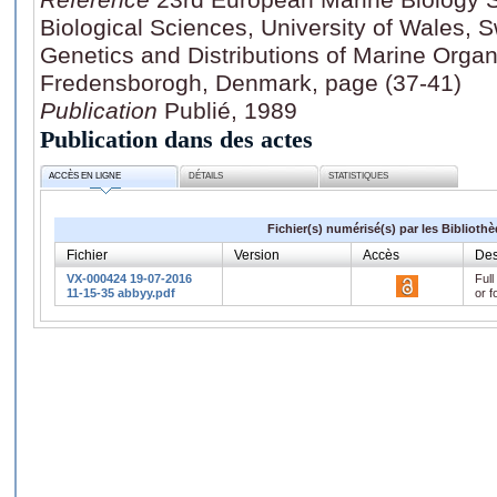
Biological Sciences, University of Wales, 
Genetics and Distributions of Marine Orga
Fredensborogh, Denmark, page (37-41)
Publication
Publié, 1989
Publication dans des actes
ACCÈS EN LIGNE
DÉTAILS
STATISTIQUES
Fichier(s) numérisé(s) par les Biblioth
Fichier
Version
Accès
Des
VX-000424 19-07-2016
Full
11-15-35 abbyy.pdf
or f