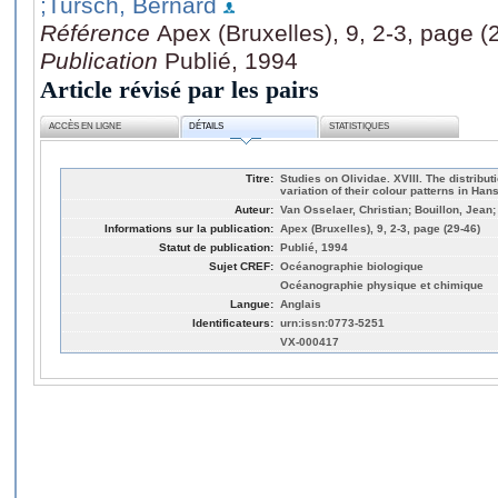
;Tursch, Bernard
Référence
Apex (Bruxelles), 9, 2-3, page (
Publication
Publié, 1994
Article révisé par les pairs
ACCÈS EN LIGNE
DÉTAILS
STATISTIQUES
Titre:
Studies on Olividae. XVIII. The distribut
variation of their colour patterns in H
Auteur:
Van Osselaer, Christian; Bouillon, Jean
Informations sur la publication:
Apex (Bruxelles), 9, 2-3, page (29-46)
Statut de publication:
Publié, 1994
Sujet CREF:
Océanographie biologique
Océanographie physique et chimique
Langue:
Anglais
Identificateurs:
urn:issn:0773-5251
VX-000417