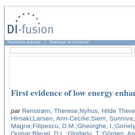
Recherche avancée
|
Historique de recherche
First evidence of low energy enha
par
Renstrøm, Therese
;Nyhus, Hilde Ther
Hiroaki
;Larsen, Ann-Cecilie
;Siem, Sunniva
Magne
;Filipescu, D.M.
;Gheorghe, I.
;Goriel
Oumar
;Bleuel, D.L.
;Glodariu, T.
;Görgen, A