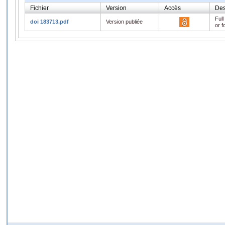
Fichier
Version
Accès
Des
Full
doi 183713.pdf
Version publiée
or f