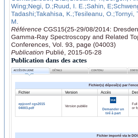
Wing
;Negi, D.
;Ruud, I. E.
;Sahin, E
;Schweng
Tadashi
;Takahisa, K.
;Tesileanu, O.
;Tornyi, 
M.
Référence
CGS15(25-29/08/2014: Dresden
Gamma-Ray Spectroscopy and Related Top
Conferences, Vol. 93, page (04003)
Publication
Publié, 2015-05-28
Publication dans des actes
ACCÈS EN LIGNE
DÉTAILS
CONTENU
STATI
Fichier(s) déposé(s) par l'enc
Fichier
Version
Accès
Des
epjconf cgs2015
Full
Version publiée
04003.pdf
or f
Demander un
tiré à part
Fichier importé via le DOI