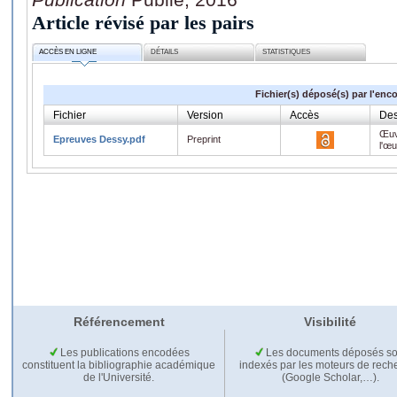
Article révisé par les pairs
ACCÈS EN LIGNE
DÉTAILS
STATISTIQUES
Fichier(s) déposé(s) par l'enc
Fichier
Version
Accès
Des
Œuv
Epreuves Dessy.pdf
Preprint
l'œ
Référencement
Visibilité
Les publications encodées
Les documents déposés so
constituent la bibliographie académique
indexés par les moteurs de rech
de l'Université.
(Google Scholar,…).