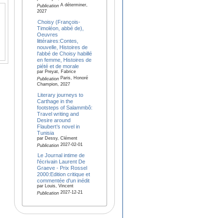
A déterminer,
Publication
2027
Choisy (François-
Timoléon, abbé de),
Oeuvres
littéraires:Contes,
nouvelle, Histoires de
l'abbé de Choisy habillé
en femme, Histoires de
piété et de morale
par Preyat, Fabrice
Paris, Honoré
Publication
Champion, 2027
Literary journeys to
Carthage in the
footsteps of Salammbô:
Travel writing and
Desire around
Flaubert’s novel in
Tunisia
par Dessy, Clément
2027-02-01
Publication
Le Journal intime de
l'écrivain Laurent De
Graeve - Prix Rossel
2000:Edition critique et
commentée d'un inédit
par Louis, Vincent
2027-12-21
Publication