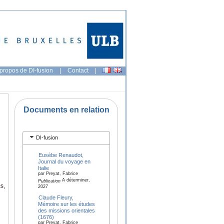
propos de DI-fusion
|
Contact
|
Documents en relation
DI-fusion
Eusèbe Renaudot,
Journal du voyage en
Italie
par Preyat, Fabrice
A déterminer,
Publication
cs,
2027
Claude Fleury,
Mémoire sur les études
des missions orientales
(1676)
par Preyat, Fabrice