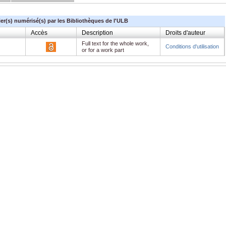
ier(s) numérisé(s) par les Bibliothèques de l'ULB
Accès
Description
Droits d'auteur
Full text for the whole work,
Conditions d'utilisation
or for a work part