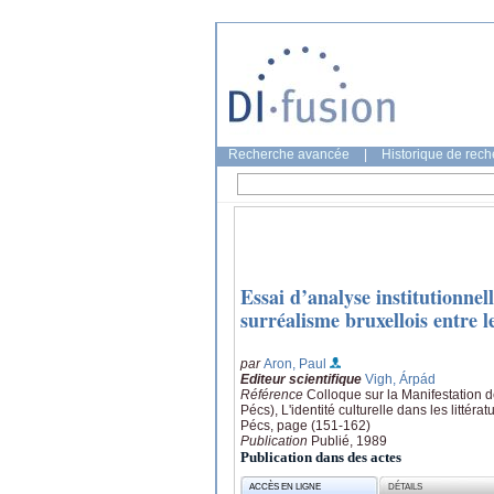
Recherche avancée
|
Historique de rec
Essai d’analyse institutionne
surréalisme bruxellois entre l
par
Aron, Paul
Editeur scientifique
Vigh, Árpád
Référence
Colloque sur la Manifestation de
Pécs), L'identité culturelle dans les litté
Pécs, page (151-162)
Publication
Publié, 1989
Publication dans des actes
ACCÈS EN LIGNE
DÉTAILS