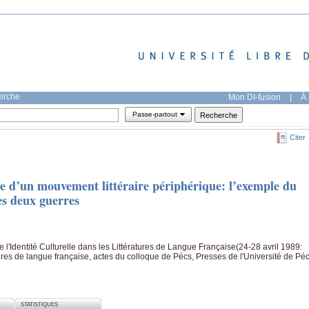
herche
Mon DI-fusion
|
À 
Passe-partout
Citer
lle d’un mouvement littéraire périphérique: l’exemple du
es deux guerres
 l'Identité Culturelle dans les Littératures de Langue Française(24-28 avril 1989:
ratures de langue française, actes du colloque de Pécs, Presses de l'Université de Pé
STATISTIQUES