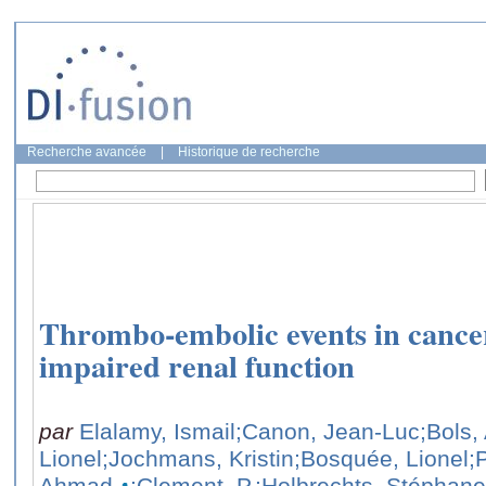
Recherche avancée
|
Historique de recherche
Thrombo-embolic events in cancer
impaired renal function
par
Elalamy, Ismail
;Canon, Jean-Luc
;Bols,
Lionel
;Jochmans, Kristin
;Bosquée, Lionel
;
Ahmad
;Clement, P.
;Holbrechts, Stéphane