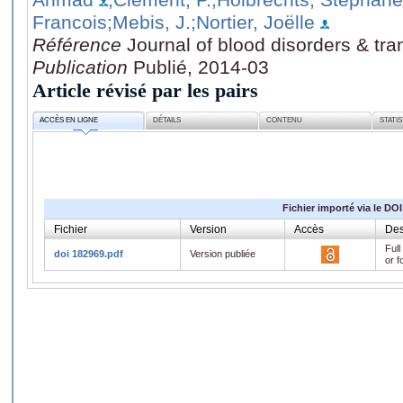
Francois
;Mebis, J.
;Nortier, Joëlle
Référence
Journal of blood disorders & tra
Publication
Publié, 2014-03
Article révisé par les pairs
ACCÈS EN LIGNE
DÉTAILS
CONTENU
STATI
Fichier importé via le DOI
Fichier
Version
Accès
Des
Full
doi 182969.pdf
Version publiée
or f