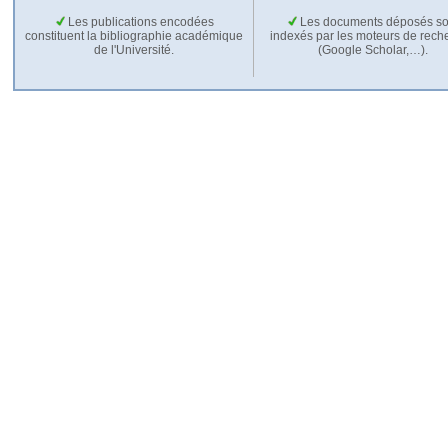
Les publications encodées
Les documents déposés so
constituent la bibliographie académique
indexés par les moteurs de rech
de l'Université.
(Google Scholar,…).