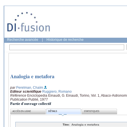
Recherche avancée
|
Historique de recherche
Analogia e metafora
par
Perelman, Chaïm
Editeur scientifique
Ruggiero, Romano
Référence
Enciclopedia Einaudi, G. Einaudi, Torino, Vol. 1, Abaco-Astrono
Publication
Publié, 1977
Partie d'ouvrage collectif
ACCÈS EN LIGNE
DÉTAILS
STATISTIQUES
Titre:
Analogia e metafora