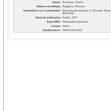
Auteur:
Perelman, Chaïm
Editeur scientifique:
Ruggiero, Romano
Informations sur la publication:
Enciclopedia Einaudi, G. Einaudi, Torin
(523-534)
Statut de publication:
Publié, 1977
Sujet CREF:
Philosophie générale
Langue:
Italien
Identificateurs:
VAR-57254-1001