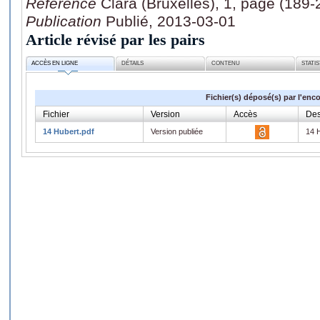
Référence
Clara (Bruxelles), 1, page (189-
Publication
Publié, 2013-03-01
Article révisé par les pairs
ACCÈS EN LIGNE
DÉTAILS
CONTENU
STATI
Fichier(s) déposé(s) par l'enc
Fichier
Version
Accès
Des
14 Hubert.pdf
Version publiée
14 