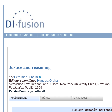
Recherche avancée
|
Historique de recherche
Justice and reasoning
par
Perelman, Chaïm
Editeur scientifique
Hugues, Graham
Référence
Law, Reason, and Justice, New York University Press, New York,
Publication
Publié, 1969
Partie d'ouvrage collectif
ACCÈS EN LIGNE
DÉTAILS
STATISTIQUES
Fichier(s) déposé(s) par l'enc