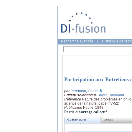
Recherche avancée
|
Historique de rec
Participation aux Entretiens
par
Perelman, Chaïm
Editeur scientifique
Bayer, Raymond
Référence
Nature des problèmes en philos
science de la nature, page (47-52)
Publication
Publié, 1949
Partie d'ouvrage collectif
ACCÈS EN LIGNE
DÉTAILS