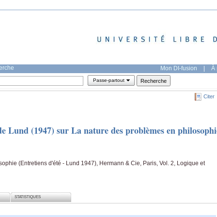
herche
Mon DI-fusion
|
À 
Passe-partout
Citer
 de Lund (1947) sur La nature des problèmes en philosophi
ophie (Entretiens d'été - Lund 1947), Hermann & Cie, Paris, Vol. 2, Logique et
STATISTIQUES