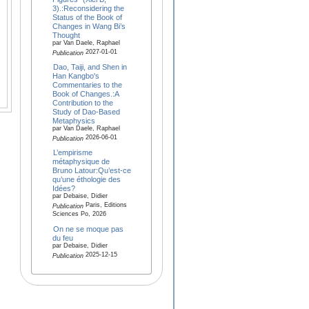
3).:Reconsidering the
Status of the Book of
Changes in Wang Bi’s
Thought
par Van Daele, Raphael
2027-01-01
Publication
Dao, Taiji, and Shen in
Han Kangbo's
Commentaries to the
Book of Changes.:A
Contribution to the
Study of Dao-Based
Metaphysics
par Van Daele, Raphael
2026-06-01
Publication
L’empirisme
métaphysique de
Bruno Latour:Qu’est-ce
qu’une éthologie des
Idées?
par Debaise, Didier
Paris, Editions
Publication
Sciences Po, 2026
On ne se moque pas
du feu
par Debaise, Didier
2025-12-15
Publication