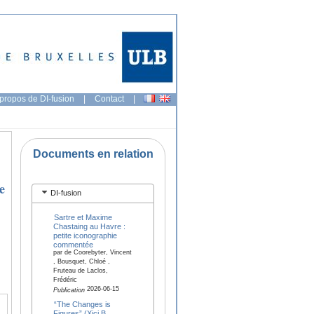
propos de DI-fusion
|
Contact
|
Documents en relation
e
DI-fusion
Sartre et Maxime
Chastaing au Havre :
petite iconographie
commentée
par de Coorebyter, Vincent
, Bousquet, Chloé ,
Fruteau de Laclos,
Frédéric
2026-06-15
Publication
“The Changes is
Figures” (Xici B,