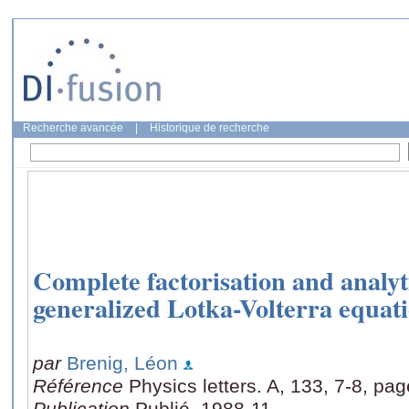
Recherche avancée
|
Historique de recherche
Complete factorisation and analyti
generalized Lotka-Volterra equat
par
Brenig, Léon
Référence
Physics letters. A, 133, 7-8, pa
Publication
Publié, 1988-11