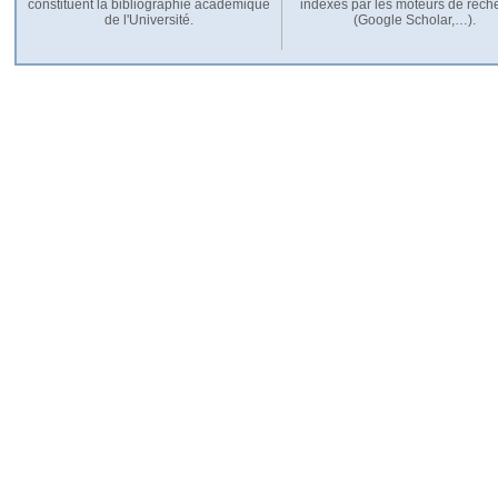
constituent la bibliographie académique
indexés par les moteurs de rech
de l'Université.
(Google Scholar,…).