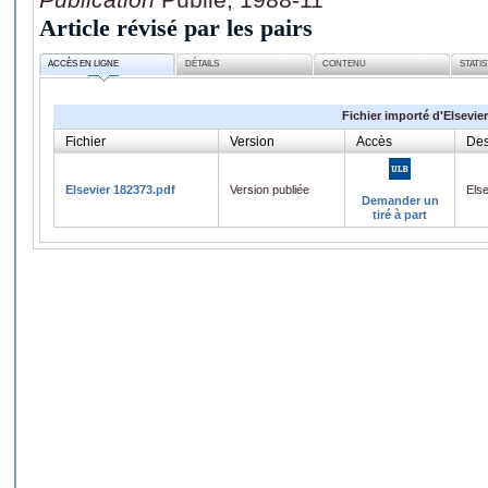
Article révisé par les pairs
ACCÈS EN LIGNE
DÉTAILS
CONTENU
STATI
Fichier importé d'Elsevier
Fichier
Version
Accès
Des
Elsevier 182373.pdf
Version publiée
Els
Demander un
tiré à part