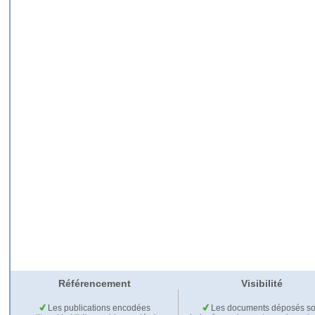
Référencement
Visibilité
Les publications encodées
Les documents déposés so