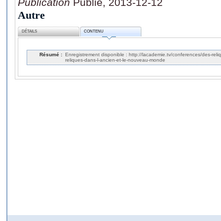
Publication
Publié, 2013-12-12
Autre
DÉTAILS
CONTENU
Résumé :
Enregistrement disponible : http://lacademie.tv/conferences/des-re
reliques-dans-l-ancien-et-le-nouveau-monde