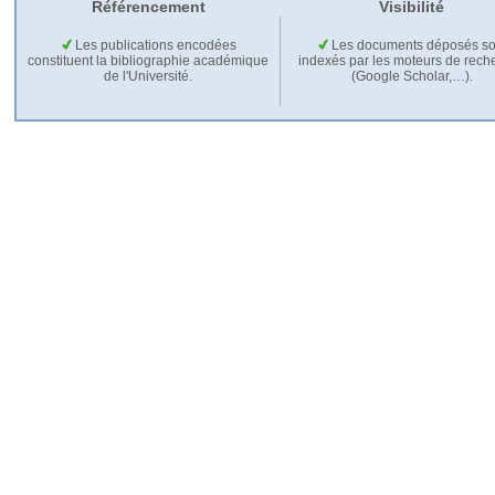
Référencement
Visibilité
Les publications encodées
Les documents déposés so
constituent la bibliographie académique
indexés par les moteurs de rech
de l'Université.
(Google Scholar,…).