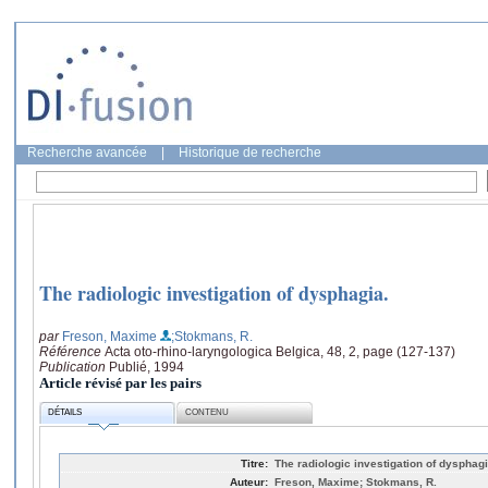
Recherche avancée
|
Historique de recherche
The radiologic investigation of dysphagia.
par
Freson, Maxime
;Stokmans, R.
Référence
Acta oto-rhino-laryngologica Belgica, 48, 2, page (127-137)
Publication
Publié, 1994
Article révisé par les pairs
DÉTAILS
CONTENU
Titre:
The radiologic investigation of dysphagi
Auteur:
Freson, Maxime; Stokmans, R.