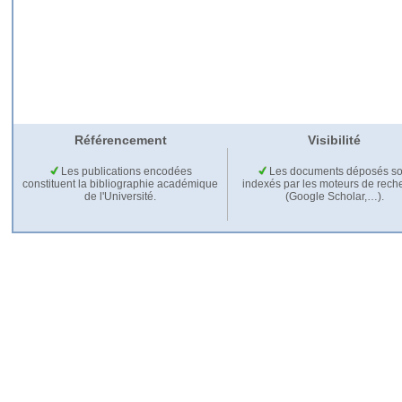
Référencement
Visibilité
Les publications encodées
Les documents déposés so
constituent la bibliographie académique
indexés par les moteurs de rech
de l'Université.
(Google Scholar,…).