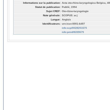
Informations sur la publication:
Acta oto-rhino-laryngologica Belgica, 48
Statut de publication:
Publié, 1994
Sujet CREF:
Oto-rhino-laryngologie
Note générale:
SCOPUS: ar.j
Langue:
Anglais
Identificateurs:
urn:issn:0001-6497
info:scp/0028251675
info:pmid/8209675