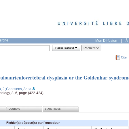
herche
Mon DI-fusion
|
À 
Passe-partout
Citer
oculoauriculovertebral dysplasia or the Goldenhar syndrom
, J.
;Goossens, Anita
cology, 8, 6, page (422-424)
CONTENU
STATISTIQUES
Fichier(s) déposé(s) par l'encodeur