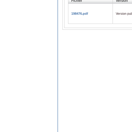
Fichier
Version
198476.pdf
Version pub