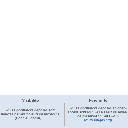
Visibilité
Pérennité
Les documents déposés en open-
Les documents déposés sont
access sont archivés au sein du résea
indexés par les moteurs de recherche
de préservation SAFE-PLN
(Google Scholar,…).
(www.safepln.org)
.