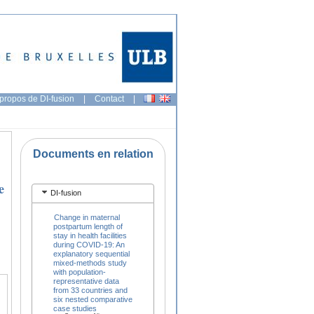
propos de DI-fusion
|
Contact
|
Documents en relation
e
DI-fusion
Change in maternal
postpartum length of
stay in health facilities
during COVID-19: An
explanatory sequential
mixed-methods study
with population-
representative data
from 33 countries and
six nested comparative
case studies