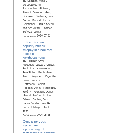
par Semaan, Aline ,
Vercoutere, An ,
Ezeanochie, Michael ,
Afolabi, Bosede , Mery,
Gustavo , Gadama, Luis
Aaron , Kaščák, Peter ,
Galadanci, Hadiza Shehu ,
van den Akker, Thomas ,
Beňová, Lenka
2026-07-01
Publication
Left ventricular
papillary muscle
atrophy in a bed rest
model of
weightlessness
par Tordeur, Cyril ,
Kloesges, Lukas , Aabbar,
Soukaina , Hoenemann,
Jan-Niklas , Bach, Anja ,
Aretz, Benjamin , Migeotte,
Pierre-François ,
Hoffmann, Fabian ,
Hossein, Amin , Rabineau,
Jérémy , Gerlach, Darius ,
Moestl, Stefan , Mulder,
Edwin , Jordan, Jens ,
Faoro, Vitalie , Van De
Borne, Philippe , Tank,
Jens
2026-05-25
Publication
Central nervous
system and
leptomeningeal
metastases in patients