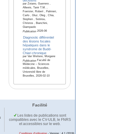
decisions
par Zotano, Guerrero ,
Allweis, Tanir T.M. ,
Foerster, Robert , Palmieri,
Carlo , Gluz, Oleg , Chia,
Stephen , Sotiriou,
Christos , Bianchini,
Giampaolo
2026-06
Publication
Diagnostic différentiel
des lésions focales
hépatiques dans le
syndrome de Budd-
Chiari chronique
par Van Wettere, Morgane
Faculté de
Publication
Médecine – Sciences
médicales, Bruxelles,
Université libre de
Bruxelles, 2026-02-10
Facilité
Les listes de publications sont
u
compatibles avec le CV-ULB, le FNRS
et accessibles sur le web.
Conditions d'utilisation
- Version : 4.1 (2019)