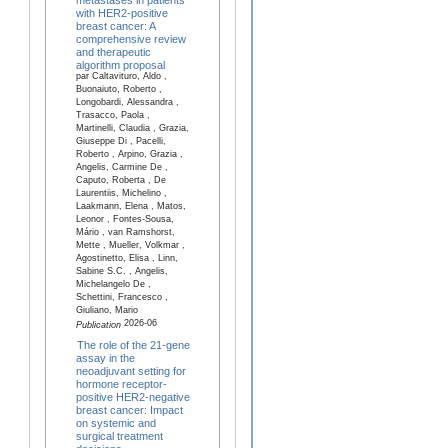
with HER2-positive
breast cancer: A
comprehensive review
and therapeutic
algorithm proposal
par Caltavituro, Aldo ,
Buonaiuto, Roberto ,
Longobardi, Alessandra ,
Trasacco, Paola ,
Martinelli, Claudia , Grazia,
Giuseppe Di , Pacelli,
Roberto , Arpino, Grazia ,
Angelis, Carmine De ,
Caputo, Roberta , De
Laurentiis, Michelino ,
Laakmann, Elena , Matos,
Leonor , Fontes-Sousa,
Mário , van Ramshorst,
Mette , Mueller, Volkmar ,
Agostinetto, Elisa , Linn,
Sabine S.C. , Angelis,
Michelangelo De ,
Schettini, Francesco ,
Giuliano, Mario
2026-06
Publication
The role of the 21-gene
assay in the
neoadjuvant setting for
hormone receptor-
positive HER2-negative
breast cancer: Impact
on systemic and
surgical treatment