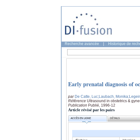
Recherche avancée
|
Historique de rec
Early prenatal diagnosis of 
par
De Catte, Luc
;Laubach, Monika
;Legein
Référence
Ultrasound in obstetrics & gyne
Publication
Publié, 1996-12
Article révisé par les pairs
ACCÈS EN LIGNE
DÉTAILS