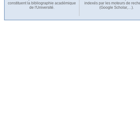
constituent la bibliographie académique
indexés par les moteurs de rech
de l'Université.
(Google Scholar,…).