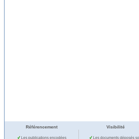
Référencement
Visibilité
Les publications encodées
Les documents déposés so