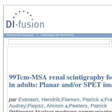
Recherche avancée
|
Historique de recherche
99Tcm-MSA renal scintigraphy for
in adults: Planar and/or SPET im
par
Everaert, Hendrik
;Flamen, Patrick
;Fr
Audrey
;Piepsz, Amnon
;Peeters, Patrick
Référence
Nuclear medicine communication