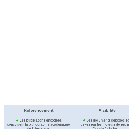
Référencement
Visibilité
Les publications encodées
Les documents déposés so
constituent la bibliographie académique
indexés par les moteurs de rech
de l'Université.
(Google Scholar,…).