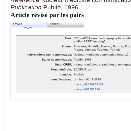
Publication
Publié, 1996
Article révisé par les pairs
DÉTAILS
CONTENU
Titre:
99Tcm-MSA renal scintigraphy for acute 
and/or SPET imaging?
Auteur:
Everaert, Hendrik; Flamen, Patrick; Fra
Piepsz, Amnon; Peeters, Patrick
Informations sur la publication:
Nuclear medicine communications, 17, 
Statut de publication:
Publié, 1996
Sujet CREF:
Imagerie médicale, radiologie, tomogra
Note générale:
SCOPUS: ar.j
Langue:
Anglais
Identificateurs:
urn:issn:0143-3636
info:scp/0029658169
info:pmid/8951910