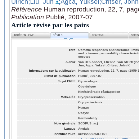
Ulrich
;Liu, Jun
;Agca, Yuksel
;Critser, Joh
Référence
Human reproduction, 22, 7, pag
Publication
Publié, 2007-07
Article révisé par les pairs
ACCÈS EN LIGNE
DÉTAILS
CONTENU
STATI
Titre:
Osmotic responses and tolerance limits 
and oolemma permeability characteristic
oocytes
Auteur:
Van Den Abbeel, Etienne; Van Steirteghe
Jun; Agca, Yuksel; Critser, John K
Informations sur la publication:
Human reproduction, 22, 7, page (1959-
Statut de publication:
Publié, 2007-07
Sujet CREF:
Gynécologie
Obstétrique
Kinésithérapie réadaptation
Mots-clés:
Cryopreservation
Cryoprotectants
Human
Oocyte
Permeability
Note générale:
SCOPUS: ar.j
Langue:
Anglais
Identificateurs:
urn:issn:0268-1161