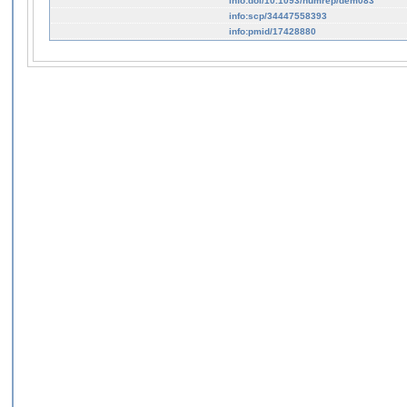
info:doi/10.1093/humrep/dem083
info:scp/34447558393
info:pmid/17428880