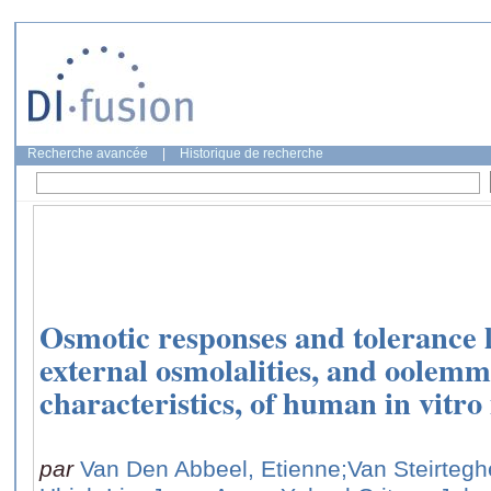
Recherche avancée
|
Historique de recherche
Osmotic responses and tolerance l
external osmolalities, and oolem
characteristics, of human in vitr
par
Van Den Abbeel, Etienne
;Van Steirteg