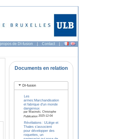
propos de DI-fusion
|
Contact
|
Documents en relation
DI-fusion
Les
armes:Marchandisation
et fabrique d'un monde
dangereux
par Wasinski, Christophe
2025-12-04
Publication
Révélations : ULiège et
Thales s’associent
pour développer des
roquettes, un
partenariat qui pose de