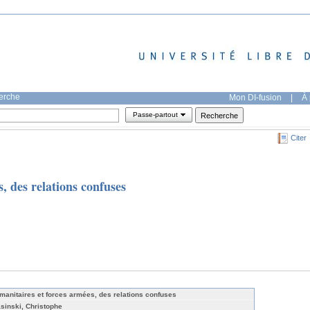
herche
Mon DI-fusion
|
À 
Passe-partout
Citer
, des relations confuses
manitaires et forces armées, des relations confuses
sinski, Christophe