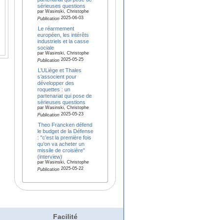
sérieuses questions
par Wasinski, Christophe
2025-06-03
Publication
Le réarmement
européen, les intérêts
industriels et la casse
sociale
par Wasinski, Christophe
2025-05-25
Publication
L’ULiège et Thales
s’associent pour
développer des
roquettes : un
partenariat qui pose de
sérieuses questions
par Wasinski, Christophe
2025-05-23
Publication
Theo Francken défend
le budget de la Défense
: "c’est la première fois
qu’on va acheter un
missile de croisière"
(interview)
par Wasinski, Christophe
2025-05-22
Publication
Facilité