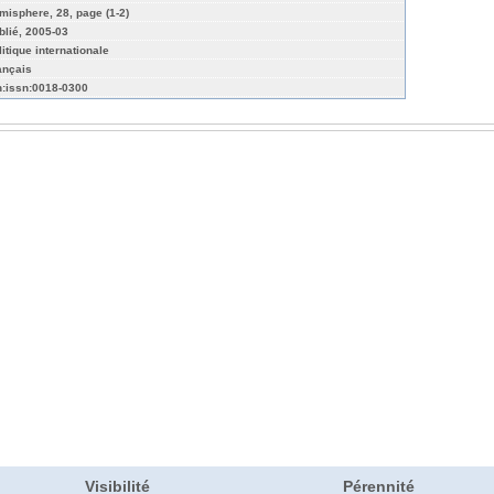
misphere, 28, page (1-2)
blié, 2005-03
litique internationale
ançais
n:issn:0018-0300
Visibilité
Pérennité