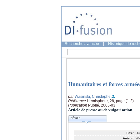
Recherche avancée
|
Historique de rec
Humanitaires et forces armées
par
Wasinski, Christophe
Référence
Hemisphere, 28, page (1-2)
Publication
Publié, 2005-03
Article de presse ou de vulgarisation
DÉTAILS
Titre:
Hu
Auteur:
Wa